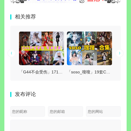
相关推荐
「蠢沫沫」382套 COS作品写真合集[持续更新]，每一套都是经典
「G44不会受伤」171套 COS作品写真合集[持续更新],独特可爱的二次元小仙女，让你的心跳加速！
「soso_嗖嗖」19套COS作品写真合集[持续更新]，甜美系Coser作品与社交账号介绍
发布评论