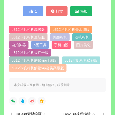
1
打赏
海报
b612咔叽相机高级版
b612咔叽相机去水印版
b612咔叽相机最新版
美颜相机
滤镜相机
自拍神器
p图工具
手机拍照
图片美化
b612咔叽相机去广告版
b612咔叽相机解锁vip订阅版
b612咔叽相机破解版
b612咔叽相机解锁vip会员高级版
本文转载自互联网，如有侵权，联系删除
HiPaint素描绘画 v6.3.1 解锁Pro专业版-插画漫画
EasyCut视频编辑 v2.0.1.1054 解锁专业版/高级版