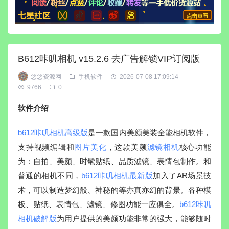
B612咔叽相机 v15.2.6 去广告解锁VIP订阅版
悠悠资源网
手机软件
2026-07-08 17:09:14
9766
0
软件介绍
b612咔叽相机高级版
是一款国内美颜美装全能相机软件，
支持视频编辑和
图片美化
，这款美颜
滤镜相机
核心功能
为：自拍、美颜、时髦贴纸、品质滤镜、表情包制作。和
普通的相机不同，
b612咔叽相机最新版
加入了AR场景技
术，可以制造梦幻般、神秘的等亦真亦幻的背景。各种模
板、贴纸、表情包、滤镜、修图功能一应俱全。
b612咔叽
相机破解版
为用户提供的美颜功能非常的强大，能够随时