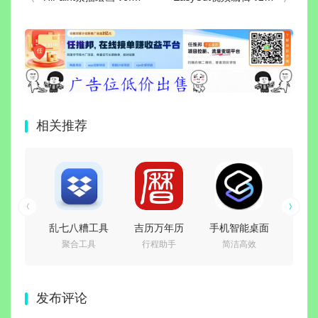
相关推荐
乱七八糟工具
吉历万年历
手机智能桌面
Bat
聚合工具
行程助手
简洁高效
电
箱(多功能工具
_v10.2 高级会
启动器 Smart
Gur
箱) v1.4.27 解
员解锁版
Launcher Pro
师）v2
锁VIP会员版
6 v6.6 b015
build
发布评论
付费高级版
告付