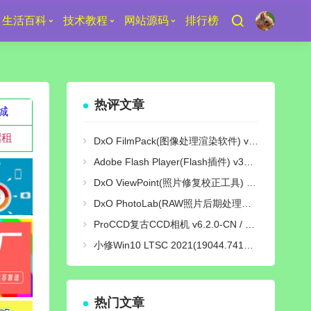
生活百科
技术教程
网站源码
排行榜
热评文章
城
招租
DxO FilmPack(图像处理渲染软件) v7.25.0 Build 29 中文绿色激活版
Adobe Flash Player(Flash插件) v34.0.0.380 纯净版
DxO ViewPoint(照片修复校正工具) v5.15.0 Build 31 中文绿色便携版
DxO PhotoLab(RAW照片后期处理软件) v9.10 Build 736 中文激活版
ProCCD复古CCD相机 v6.2.0-CN / v3.9.1-GP 解锁终身pro会员版
小修Win10 LTSC 2021(19044.7417) [轻度精简版/极限精简版]
热门文章