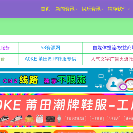
首页
新闻资讯
娱乐资讯
纯净软件
升服务
58资源网
自媒体投流/权益商
平台
A0KE 莆田潮牌鞋服专供
人气文字广告火爆