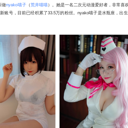
叫做
nyako喵子
（
荒井喵喵
）。她是一名二次元动漫爱好者，非常喜
号，目前已经积累了33.5万的粉丝。nyako喵子是水瓶座，出生于