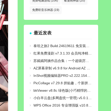
免费电脑游戏
(106)
看漫画神器
(20)
免费听音乐神器
(19)
最近发表
泰坦之旅2 Build.24619611 免安装绿色中文豪华版|新功能:精神专精与打造系统+预购特典+全DLC+修改器-支持手柄|解压即撸
红果免费漫剧 v7.3.1.33 会员纯净精简版
苏嫣嫣阿姨作品合集：一个超级厉害的COS小姐姐！
AZ屏幕录制 v6.9.8 for Android AZ Screen Recorder 汉化免root解锁高级版
InShot视频编辑器PRO v2.222.1548 解锁专业版
PicCollage v7.29.8 拼贴趣，个新拼图照片编辑，解锁VIP会员版
bkViewer v8.8c 绿色版(小巧精悍的数码照片浏览器)
小白羊云盘(多网盘统一管理) v5.0.15 绿色便携版
WPS Office 2016 专业增强版 v10.8.2.7164 永久激活版