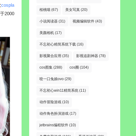
欢
cospla
桜桃喵
(67)
美女写真
(20)
2000
小说阅读器
(31)
视频编辑软件
(43)
美颜相机
(17)
不忘初心精简系统下载
(16)
影视聚合应用
(35)
影视追剧神器
(78)
cos图集
(288)
cos圈
(104)
咬一口兔娘ovo
(29)
不忘初心win11精简系统
(11)
动作冒险游戏
(10)
动作角色扮演游戏
(17)
jetbrains编程软件
(10)