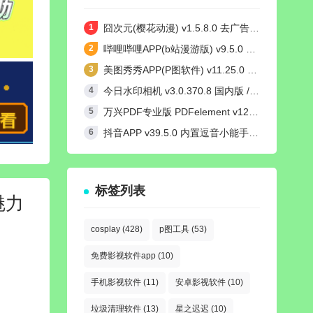
囧次元(樱花动漫) v1.5.8.0 去广告纯净版
哔哩哔哩APP(b站漫游版) v9.5.0 哔哩漫游去广告解除版权受限
美图秀秀APP(P图软件) v11.25.0 去广告永久VIP解锁版
今日水印相机 v3.0.370.8 国内版 / v4.2.3 国际版 Timemark高级VIP会员解锁版
万兴PDF专业版 PDFelement v12.1.24 中文绿色完整版
抖音APP v39.5.0 内置逗音小能手模块去广告无水印纯净版
标签列表
魅力
cosplay
(428)
p图工具
(53)
免费影视软件app
(10)
手机影视软件
(11)
安卓影视软件
(10)
垃圾清理软件
(13)
星之迟迟
(10)