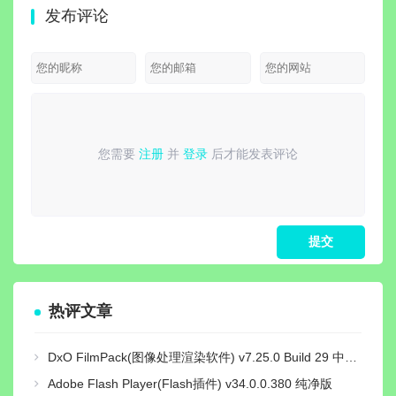
发布评论
v2026.2.0 直
最新
装激活版
版 |
器影
您需要
注册
并
登录
后才能发表评论
请
登录
或
注册
后再发表评论！
热评文章
DxO FilmPack(图像处理渲染软件) v7.25.0 Build 29 中文绿色激活版
Adobe Flash Player(Flash插件) v34.0.0.380 纯净版