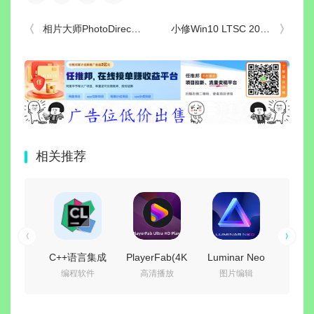
相片大师PhotoDirector v20.13.6 b90201360 解锁完整订阅功能版
小修Win10 LTSC 2021(19044.7417) [轻度精简版/极限精简版]
相关推荐
C++语言集成
PlayerFab(4K
Luminar Neo
完美
编程软件
高清播放
图片编辑
影
开发环境 |
蓝光播放器)
(照片AI修图软
JetBrains
v7.0.5.8 绿色
件) v1.28.0 中
(Pure
CLion
便携版
文绿色电脑版
v2026