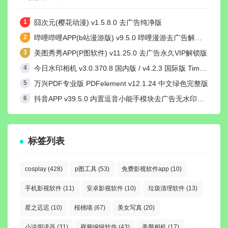
囧次元(樱花动漫) v1.5.8.0 去广告纯净版
哔哩哔哩APP(b站漫游版) v9.5.0 哔哩漫游去广告解除版权受限
美图秀秀APP(P图软件) v11.25.0 去广告永久VIP解锁版
今日水印相机 v3.0.370.8 国内版 / v4.2.3 国际版 Timemark高级VIP会员解锁版
万兴PDF专业版 PDFelement v12.1.24 中文绿色完整版
抖音APP v39.5.0 内置逗音小能手模块去广告无水印纯净版
标签列表
cosplay
(428)
p图工具
(53)
免费影视软件app
(10)
手机影视软件
(11)
安卓影视软件
(10)
垃圾清理软件
(13)
星之迟迟
(10)
桜桃喵
(67)
美女写真
(20)
小说阅读器
(31)
视频编辑软件
(43)
美颜相机
(17)