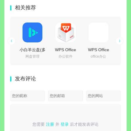
相关推荐
ewer
小白羊云盘(多
WPS Office
WPS Office
嗜
浏览
网盘管理
办公软件
office办公
武
c 绿色版
网盘统一管理)
2016 专业增强
2019
Build.
精悍的数
v5.0.15 绿色
版
v11.8.2.12344
免安
浏览器)
便携版
v10.8.2.7164
精简专业增强_
文豪
发布评论
永久激活版
集成序列号版
版 |
工坊M
影战
DLC
解
您需要
注册
并
登录
后才能发表评论
请
登录
或
注册
后再发表评论！