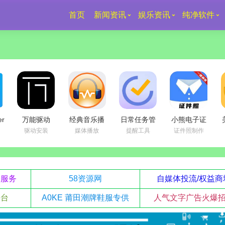
首页
新闻资讯
娱乐资讯
纯净软件
er
万能驱动
经典音乐播
日常任务管
小熊电子证
扫
9(26v1) 万
放器 | 千千
理软件 |
件照
手
驱动安装
媒体播放
提醒工具
证件照制作
能驱动VIP
静听 v5.7.9-
TickTick
v4.0.0.0 解
解
版
20260430
Premium
锁会员版
(EasyDrv9)
无广告集成
v8.1.0.1 中
插件绿色版
文最新版
升服务
58资源网
自媒体投流/权益商
平台
A0KE 莆田潮牌鞋服专供
人气文字广告火爆