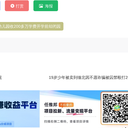
打赏
海报
幼儿园收200多万学费开学前却闭园
现
19岁少年被卖到缅北因不愿诈骗被囚禁殴打2