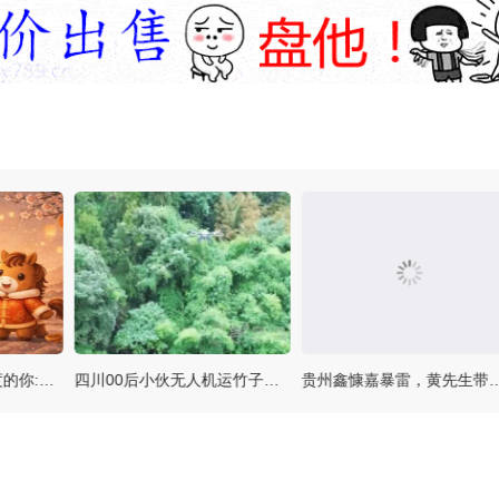
致每一位让小站有温度的你:新年快乐
四川00后小伙无人机运竹子月入4万，电池成本惊人揭露
贵州鑫慷嘉暴雷，黄先生带着180亿跑路，他给1