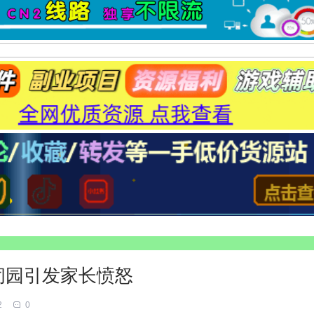
闭园引发家长愤怒
2
0