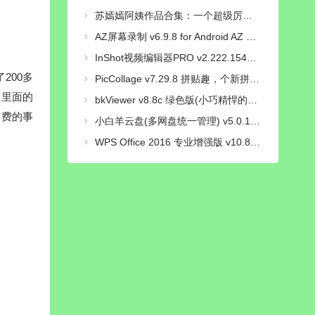
苏嫣嫣阿姨作品合集：一个超级厉害的COS小姐姐！
AZ屏幕录制 v6.9.8 for Android AZ Screen Recorder 汉化免root解锁高级版
InShot视频编辑器PRO v2.222.1548 解锁专业版
200多
PicCollage v7.29.8 拼贴趣，个新拼图照片编辑，解锁VIP会员版
园里面的
bkViewer v8.8c 绿色版(小巧精悍的数码照片浏览器)
退费的事
小白羊云盘(多网盘统一管理) v5.0.15 绿色便携版
WPS Office 2016 专业增强版 v10.8.2.7164 永久激活版