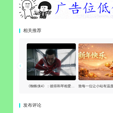
相关推荐
看完电影《蜘蛛侠：崭新之日》，我感慨万千，排面拉满，爽燃视听兼具内核治愈，正式重回巅峰
《蜘蛛侠4》：彼得和琴相爱相杀，一同踏足MCU！
发布评论