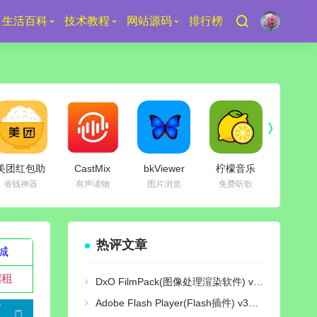
生活百科
技术教程
网站源码
排行榜
美团红包助
CastMix
bkViewer
柠檬音乐
PhotoDi
 v2.3.1 去
Podcast &
v8.8c 绿色
v3.1.0
片大师
省钱神器
有声读物
图片浏览
免费听歌
照片编
广告版/美团
Radio
版(小巧精悍
BETA2 去广
版)
大额红包领
Pro（播客
的数码照片
告精简版
v17.4.1
取工具
电台）
浏览器)
中文绿
v5.10.0
致
热评文章
build 50912
城
解锁专业版
招租
DxO FilmPack(图像处理渲染软件) v7.25.0 Build 29 中文绿色激活版
Adobe Flash Player(Flash插件) v34.0.0.380 纯净版