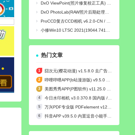
DxO ViewPoint(照片修复校正工具) v5.15.0 Build 31 中文绿色便携版
DxO PhotoLab(RAW照片后期处理软件) v9.10 Build 736 中文激活版
ProCCD复古CCD相机 v6.2.0-CN / v3.9.1-GP 解锁终身pro会员版
小修Win10 LTSC 2021(19044.7417) [轻度精简版/极限精简版]
热门文章
囧次元(樱花动漫) v1.5.8.0 去广告纯净版
哔哩哔哩APP(b站漫游版) v9.5.0 哔哩漫游去广告解除版权受限
美图秀秀APP(P图软件) v11.25.0 去广告永久VIP解锁版
今日水印相机 v3.0.370.8 国内版 / v4.2.3 国际版 Timemark高级VIP会员解锁版
万兴PDF专业版 PDFelement v12.1.24 中文绿色完整版
抖音APP v39.5.0 内置逗音小能手模块去广告无水印纯净版