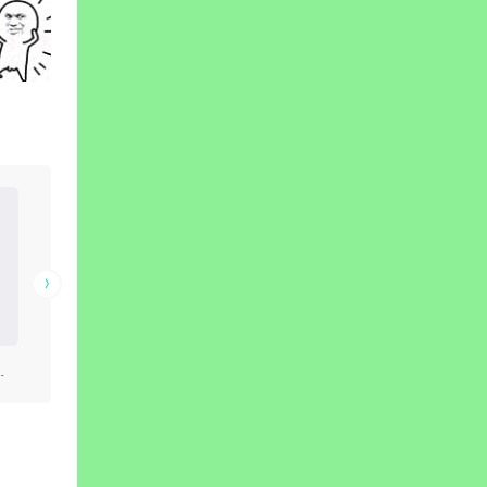
80万受害者留下这句话.
美团优选倒闭了，网友评论区不淡定了
天塌了，美团优选倒闭了，一点前期征兆没有，广大供应商怎么办？