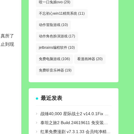
咬一口兔娘ovo
(29)
不忘初心win11精简系统
(11)
动作冒险游戏
(10)
赵真所了
动作角色扮演游戏
(17)
截止到现
jetbrains编程软件
(10)
免费电脑游戏
(106)
看漫画神器
(20)
免费听音乐神器
(19)
最近发表
战锤40,000 星际战士2 v14.0.1Fix 免安装豪华中文国语绿色版|对峙-破天狂袭+预购特典+全新季票+全DCL+修改器|解压即撸
泰坦之旅2 Build.24619611 免安装绿色中文豪华版|新功能:精神专精与打造系统+预购特典+全DLC+修改器-支持手柄|解压即撸
红果免费漫剧 v7.3.1.33 会员纯净精简版