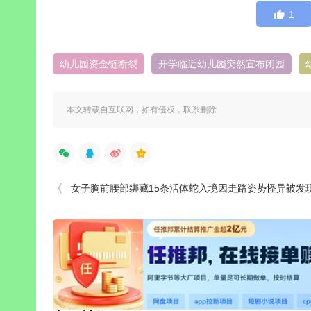
1
幼儿园资金链断裂
开学临近幼儿园突然宣布闭园
本文转载自互联网，如有侵权，联系删除
女子胸前腰部绑藏15条活体蛇入境因走路姿势怪异被发