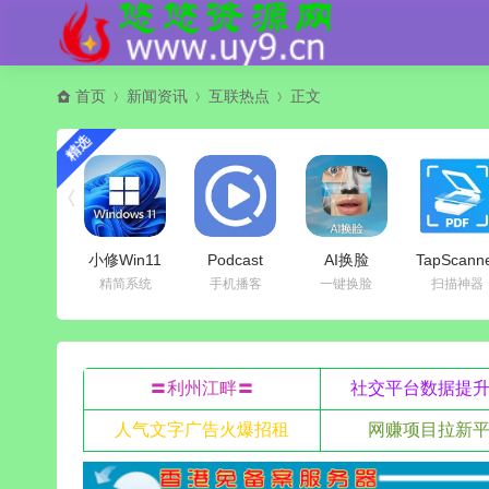
首页
新闻资讯
互联热点
正文
精选
小修Win11
Podcast
AI换脸
TapScann
v23H2(22631.4169)
Republic(播
v1.0.2 解锁
相机文档
精简系统
手机播客
一键换脸
扫描神器
轻度精简版
客应用)
会员版_支
描仪
v26.8.27R
持照片/视频
v3.1.12 
高级专业版
换脸
锁专业版
〓利州江畔〓
社交平台数据提
人气文字广告火爆招租
网赚项目拉新