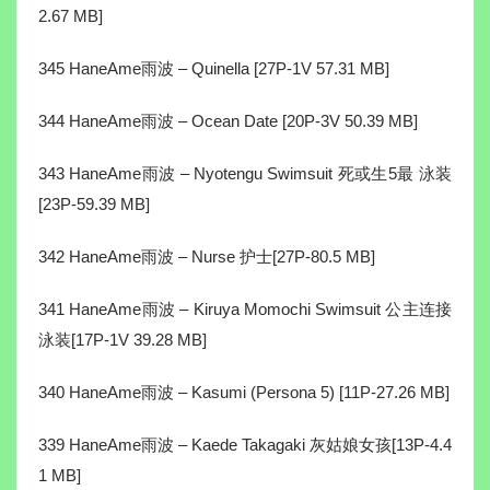
2.67 MB]
345 HaneAme雨波 – Quinella [27P-1V 57.31 MB]
344 HaneAme雨波 – Ocean Date [20P-3V 50.39 MB]
343 HaneAme雨波 – Nyotengu Swimsuit 死或生5最 泳装
[23P-59.39 MB]
342 HaneAme雨波 – Nurse 护士[27P-80.5 MB]
341 HaneAme雨波 – Kiruya Momochi Swimsuit 公主连接
泳装[17P-1V 39.28 MB]
340 HaneAme雨波 – Kasumi (Persona 5) [11P-27.26 MB]
339 HaneAme雨波 – Kaede Takagaki 灰姑娘女孩[13P-4.4
1 MB]