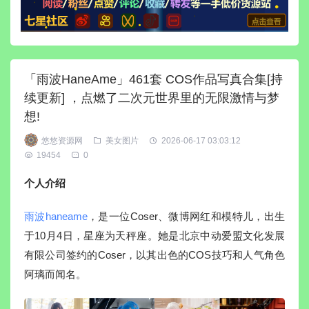
「雨波HaneAme」461套 COS作品写真合集[持
续更新] ，点燃了二次元世界里的无限激情与梦
想!
悠悠资源网
美女图片
2026-06-17 03:03:12
19454
0
个人介绍
雨波haneame
，是一位Coser、微博网红和模特儿，出生
于10月4日，星座为天秤座。她是北京中动爱盟文化发展
有限公司签约的Coser，以其出色的COS技巧和人气角色
阿璃而闻名。