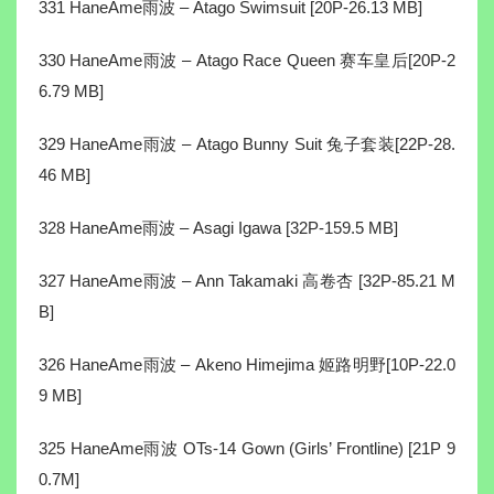
331 HaneAme雨波 – Atago Swimsuit [20P-26.13 MB]
330 HaneAme雨波 – Atago Race Queen 赛车皇后[20P-2
6.79 MB]
329 HaneAme雨波 – Atago Bunny Suit 兔子套装[22P-28.
46 MB]
328 HaneAme雨波 – Asagi Igawa [32P-159.5 MB]
327 HaneAme雨波 – Ann Takamaki 高卷杏 [32P-85.21 M
B]
326 HaneAme雨波 – Akeno Himejima 姬路明野[10P-22.0
9 MB]
325 HaneAme雨波 OTs-14 Gown (Girls’ Frontline) [21P 9
0.7M]