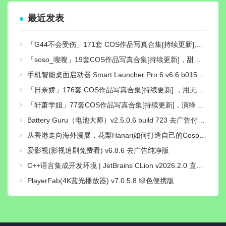
最近发表
「G44不会受伤」171套 COS作品写真合集[持续更新],独特可爱的二次元小仙女，让你的心跳加速！
「soso_嗖嗖」19套COS作品写真合集[持续更新]，甜美系Coser作品与社交账号介绍
手机智能桌面启动器 Smart Launcher Pro 6 v6.6 b015 付费高级版
「日奈娇」176套 COS作品写真合集[持续更新] ，用无敌童颜的魅力征服了无数粉丝的心
「轩萧学姐」77套COS作品写真合集[持续更新]，演绎二次元梦想的使者
Battery Guru（电池大师）v2.5.0.6 build 723 去广告付费汉化解锁版
从香港走向海外漫展，花梨Hanari如何打造自己的Cosplay个人品牌？
爱影视(影视追剧免费看) v6.8.6 去广告纯净版
C++语言集成开发环境 | JetBrains CLion v2026.2.0 直装激活版
PlayerFab(4K蓝光播放器) v7.0.5.8 绿色便携版