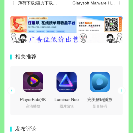
薄荷下载(磁力下载神器) v1.3.9 会员解锁去广告版
Glarysoft Malware Hunter(恶意软件猎人) v1.218.0.860 中文绿色版
相关推荐
语言集成
PlayerFab(4K
Luminar Neo
完美解码播放
闪豆
软件
高清播放
图片编辑
影音解码
视
境 |
蓝光播放器)
(照片AI修图软
器
器(多
rains
v7.0.5.8 绿色
件) v1.28.0 中
(PureCodec)
批量
ion
便携版
文绿色电脑版
v2026.07.31
v2026
发布评论
.2.0 直
最新完整电脑
绿色