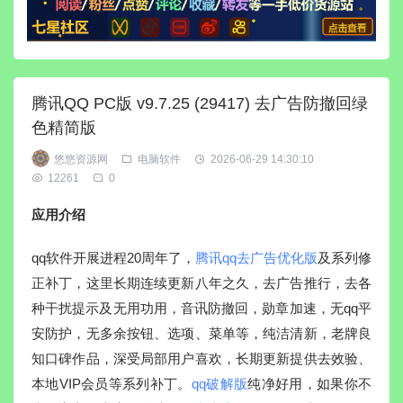
腾讯QQ PC版 v9.7.25 (29417) 去广告防撤回绿
色精简版
悠悠资源网
电脑软件
2026-06-29 14:30:10
12261
0
应用介绍
qq软件开展进程20周年了，
腾讯qq去广告优化版
及系列修
正补丁，这里长期连续更新八年之久，去广告推行，去各
种干扰提示及无用功用，音讯防撤回，勋章加速，无qq平
安防护，无多余按钮、选项、菜单等，纯洁清新，老牌良
知口碑作品，深受局部用户喜欢，长期更新提供去效验、
本地VIP会员等系列补丁。
qq破解版
纯净好用，如果你不