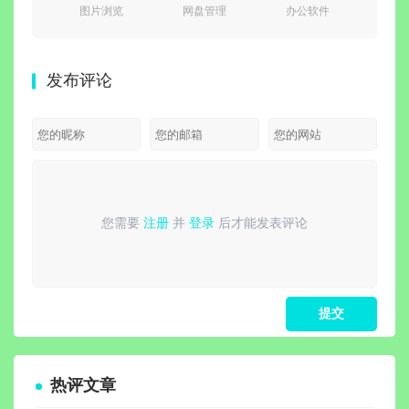
图片浏览
网盘管理
办公软件
off
v8.8c 绿色版
网盘统一管理)
2016 专业增强
2
(小巧精悍的数
v5.0.15 绿色
版
v11.8.
码照片浏览器)
便携版
v10.8.2.7164
精简专
发布评论
永久激活版
集成
您需要
注册
并
登录
后才能发表评论
请
登录
或
注册
后再发表评论！
热评文章