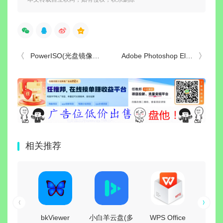
PowerISO(光盘镜像制作工具) v9.4.0 中文绿色版
Adobe Photoshop Elements(PS简化版) 2026 v26.3 直装破解版
相关推荐
bkViewer
小白羊云盘(多
WPS Office
WPS 