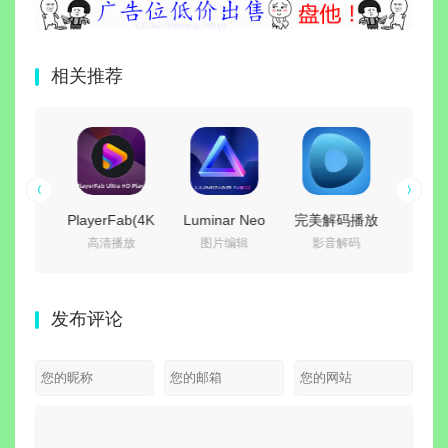
相关推荐
rFab(4K
Luminar Neo
完美解码播放
闪豆视频下载
红
清播放
图片编辑
影音解码
视频解析
动
播放器)
(照片AI修图软
器
器(多平台视频
v1.14
5.8 绿色
件) v1.28.0 中
(PureCodec)
批量下载器)
装中
携版
文绿色电脑版
v2026.07.31
v2026.07.29
色版|
发布评论
最新完整电脑
绿色精简版
+全D
版 | 电脑播放
器|非
器影音解码包
压