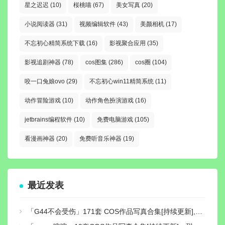
星之迟迟
(10)
桜桃喵
(67)
美女写真
(20)
小说阅读器
(31)
视频编辑软件
(43)
美颜相机
(17)
不忘初心精简系统下载
(16)
影视聚合应用
(35)
影视追剧神器
(78)
cos图集
(286)
cos圈
(104)
咬一口兔娘ovo
(29)
不忘初心win11精简系统
(11)
动作冒险游戏
(10)
动作角色扮演游戏
(16)
jetbrains编程软件
(10)
免费电脑游戏
(105)
看漫画神器
(20)
免费听音乐神器
(19)
最近发表
「G44不会受伤」171套 COS作品写真合集[持续更新],独特可爱的二次元小仙女，让你的心跳加速！