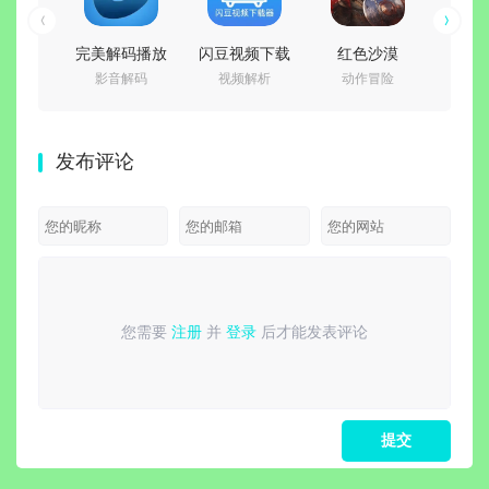
完美解码播放
闪豆视频下载
红色沙漠
怪物
影音解码
视频解析
动作冒险
AR
器
器(多平台视频
v1.14.00 免安
(PureCodec)
批量下载器)
装中文豪华绿
Build.
v2026.07.31
v2026.07.29
色版|预购特典
免安
发布评论
最新完整电脑
绿色精简版
+全DLC+修改
文绿色
版 | 电脑播放
器|非虚拟化 解
猎杀-
器影音解码包
压即撸
+全
DLC
解
您需要
注册
并
登录
后才能发表评论
请
登录
或
注册
后再发表评论！