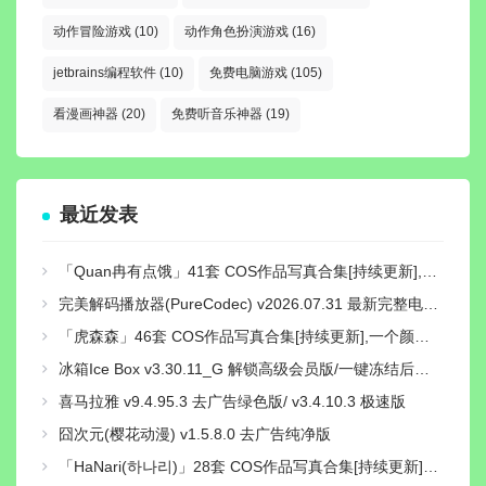
动作冒险游戏
(10)
动作角色扮演游戏
(16)
jetbrains编程软件
(10)
免费电脑游戏
(105)
看漫画神器
(20)
免费听音乐神器
(19)
最近发表
「Quan冉有点饿」41套 COS作品写真合集[持续更新],穿越时光的文化使者，传统与现代的完美融合！
完美解码播放器(PureCodec) v2026.07.31 最新完整电脑版 | 电脑播放器影音解码包
「虎森森」46套 COS作品写真合集[持续更新],一个颜值与才华并存的Coser小姐姐
冰箱Ice Box v3.30.11_G 解锁高级会员版/一键冻结后台运行/省电省流
喜马拉雅 v9.4.95.3 去广告绿色版/ v3.4.10.3 极速版
囧次元(樱花动漫) v1.5.8.0 去广告纯净版
「HaNari(하나리)」28套 COS作品写真合集[持续更新]，魅力模特与音乐魔法师的双重身份