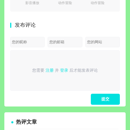
管理
影音播放
动作冒险
动作冒险
图
管理器)
器(mpc-be)
际战士2
Build.24619611
v8.8
0.1700
v1.9.1 简体中
v14.0.1Fix 免
免安装绿色中
(小巧
权绿色
文正式版
安装豪华中文
文豪华版|新功
码照片
发布评论
化版
国语绿色版|对
能:精神专精与
峙-破天狂袭
打造系统+预购
+预购特典+全
特典+全
新季票+全
DLC+修改器-
DCL+修改器|
支持手柄|解压
解压即撸
即撸
您需要
注册
并
登录
后才能发表评论
请
登录
或
注册
后再发表评论！
热评文章