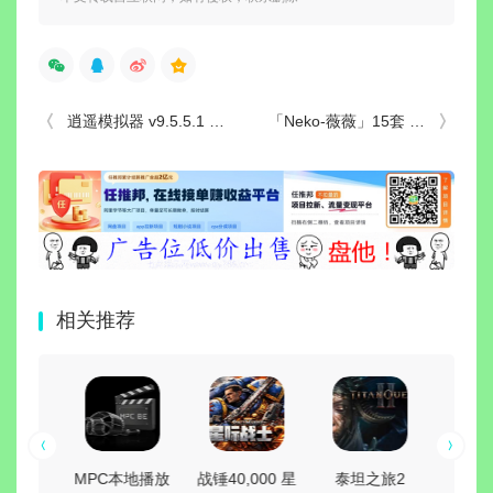
逍遥模拟器 v9.5.5.1 去广告精简优化版
「Neko-薇薇」15套 COS作品写真合集[持续更新],中国Coser圈的耀眼明星！
相关推荐
rer(多标
MPC本地播放
战锤40,000 星
泰坦之旅2
bkV