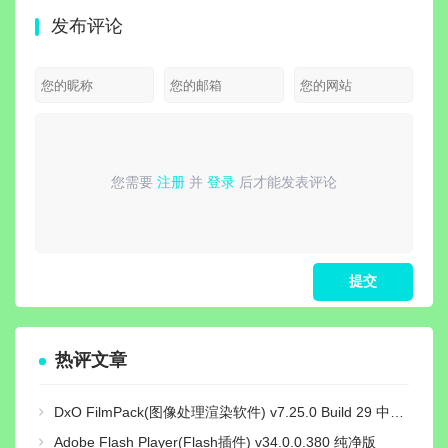
v2026.07.31
v2026.07.29
色版|预购特典
免安
发布评论
最新完整电脑
绿色精简版
+全DLC+修改
文绿色
版 | 电脑播放
器|非虚拟化 解
猎杀-
器影音解码包
压即撸
+全
DLC
解
您需要
注册
并
登录
后才能发表评论
请
登录
或
注册
后再发表评论！
热评文章
DxO FilmPack(图像处理渲染软件) v7.25.0 Build 29 中文绿色激活版
Adobe Flash Player(Flash插件) v34.0.0.380 纯净版