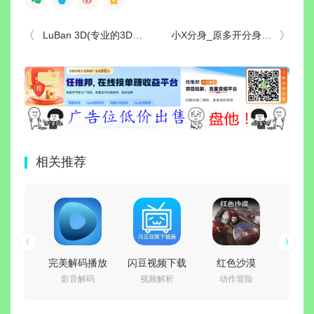
LuBan 3D(专业的3D建模软件) v2026.05.26 多语便携版
小X分身_原多开分身 v4.1.6 解锁VIP会员版
相关推荐
完美解码播放
闪豆视频下载
红色沙漠
怪物
影音解码
视频解析
动作冒险
AR
器
器(多平台视频
v1.14.00 免安
(PureCodec)
批量下载器)
装中文豪华绿
Build.