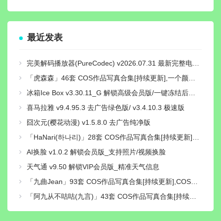
最近发表
完美解码播放器(PureCodec) v2026.07.31 最新完整电脑版 | 电脑播放器影音解码包
「虎森森」46套 COS作品写真合集[持续更新],一个颜值与才华并存的Coser小姐姐
冰箱Ice Box v3.30.11_G 解锁高级会员版/一键冻结后台运行/省电省流
喜马拉雅 v9.4.95.3 去广告绿色版/ v3.4.10.3 极速版
囧次元(樱花动漫) v1.5.8.0 去广告纯净版
「HaNari(하나리)」28套 COS作品写真合集[持续更新]，魅力模特与音乐魔法师的双重身份
AI换脸 v1.0.2 解锁会员版_支持照片/视频换脸
天气通 v9.50 解锁VIP会员版_精准天气信息
「九曲Jean」93套 COS作品写真合集[持续更新],COS界的独特魅力与神秘性别之谜
「阿九从不咕咕(九言)」43套 COS作品写真合集[持续更新]，用心演绎舞台上的魅力！