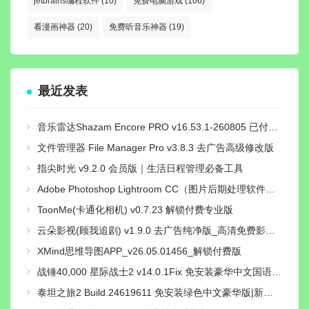
jetbrains编程软件
(10)
免费电脑游戏
(106)
看漫画神器
(20)
免费听音乐神器
(19)
最近发表
音乐雷达Shazam Encore PRO v16.53.1-260805 已付费专业高级中文版
文件管理器 File Manager Pro v3.8.3 去广告高级修改版
指尖时光 v9.2.0 会员版｜生活日程管理必备工具
Adobe Photoshop Lightroom CC（图片后期处理软件）v11.5.0直装解锁高级版
ToonMe(卡通化相机) v0.7.23 解锁付费专业版
云朵影视(顾我追剧) v1.9.0 去广告纯净版_高清免费影视追剧
XMind思维导图APP_v26.05.01456_解锁付费版
战锤40,000 星际战士2 v14.0.1Fix 免安装豪华中文国语绿色版|对峙-破天狂袭+预购特典+全新季票+全DCL+修改器|解压即撸
泰坦之旅2 Build.24619611 免安装绿色中文豪华版|新功能:精神专精与打造系统+预购特典+全DLC+修改器-支持手柄|解压即撸