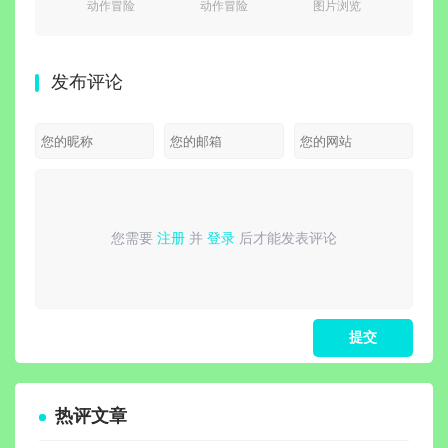
动作冒险
动作冒险
图片浏览
网
际战士2
Build.24619611
v8.8c 绿色版
网盘统
v14.0.1Fix 免
免安装绿色中
(小巧精悍的数
v5.0
安装豪华中文
文豪华版|新功
码照片浏览器)
便
发布评论
国语绿色版|对
能:精神专精与
峙-破天狂袭
打造系统+预购
+预购特典+全
特典+全
新季票+全
DLC+修改器-
DCL+修改器|
支持手柄|解压
解压即撸
即撸
您需要
注册
并
登录
后才能发表评论
请
登录
或
注册
后再发表评论！
热评文章