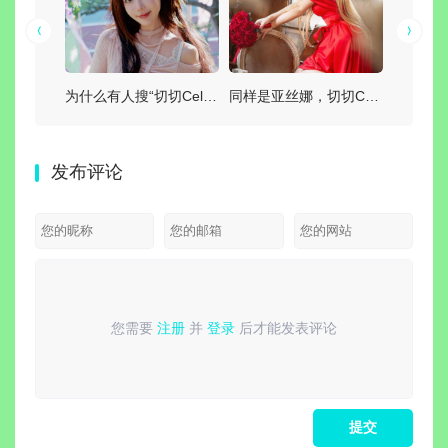
第一次看切切Celia图包，建议先从这几类作品入手
为什么有人搜“切切Celia日本”？她的日系感从哪里来？
同样是亚丝娜，切切Celia这套为什么有讨论度？
发布评论
您需要
注册
并
登录
后才能发表评论
请
登录
或
注册
后再发表评论！