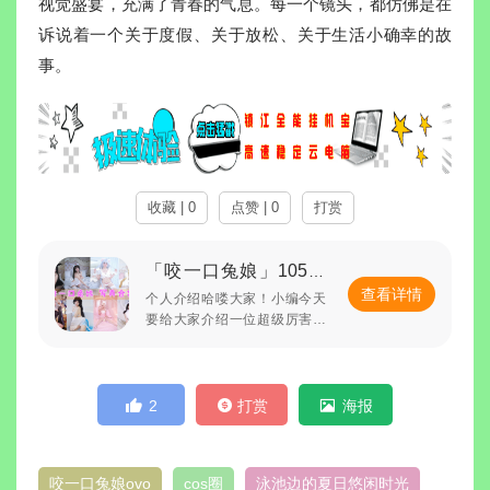
视觉盛宴，充满了青春的气息。每一个镜头，都仿佛是在
诉说着一个关于度假、关于放松、关于生活小确幸的故
事。
收藏 | 0
点赞 | 0
打赏
「咬一口兔娘」105套
查看详情
COS作品写真合集[持
个人介绍哈喽大家！小编今天
要给大家介绍一位超级厉害的
续更新]，动漫博主颜值
小姐姐——咬一口兔娘ovo！这
爆表引爆粉丝狂潮！
位小姐姐可是围脖上的动漫博
主哦，她的名字听起来就超级
可...
2
打赏
海报
咬一口兔娘ovo
cos圈
泳池边的夏日悠闲时光