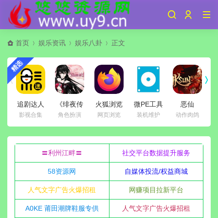
首页
娱乐资讯
娱乐八卦
正文
精选
追剧达人
《绯夜传
火狐浏览
微PE工具
恶仙
v2.1.2 去
奇：重制
器
箱64位
Build.2433233
影视合集
角色扮演
网页浏览
装机维护
动作肉鸽
清
广告绿色
版》
tete009
v2.3(2026.07.05)
免安装豪
F
纯净版
Build.21894705
Firefox
维护增强
华中文绿
免安装绿
v153.0.1
版
色版+预购
色中文版
便携电脑
特典+全
〓利州江畔〓
社交平台数据提升服务
版
DLC|解压
v
即撸
58资源网
自媒体投流/权益商城
人气文字广告火爆招租
网赚项目拉新平台
A0KE 莆田潮牌鞋服专供
人气文字广告火爆招租