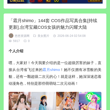
「霜月shimo」144套 COS作品写真合集[持续
更新],台湾宝藏COS女孩的魅力闪耀大陆
悠悠资源网
美女图片
2026-06-24 02:54:08
5917
0
个人介绍
嘿，大家好！今天我要介绍的是一位超级厉害的妹子，直
接从台湾省飞过来的
霜月shimo
！她不仅拥有冰雪般的美
貌，还有一颗超级二次元的心！就是这样，她深深迷恋着
动漫角色，特别是那些萌萌哒二次元动画！