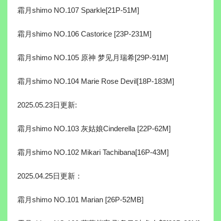
霜月shimo NO.107 Sparkle[21P-51M]
霜月shimo NO.106 Castorice [23P-231M]
霜月shimo NO.105 原神 梦见月瑞希[29P-91M]
霜月shimo NO.104 Marie Rose Devil[18P-183M]
2025.05.23日更新:
霜月shimo NO.103 灰姑娘Cinderella [22P-62M]
霜月shimo NO.102 Mikari Tachibana[16P-43M]
2025.04.25日更新：
霜月shimo NO.101 Marian [26P-52MB]