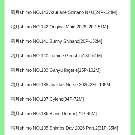
霜月shimo NO.143 Azurlane Shinano N+U[24P-124M]
霜月shimo NO.142 Original Maid 2026 [20P-51M]
霜月shimo NO.141 Bunny Shinano[20P-132M]
霜月shimo NO.140 Lumine Genshin[18P-61M]
霜月shimo NO.139 Ganyu lingerie[15P-102M]
霜月shimo NO.138 Jirai kei Nurse 2026[29P-105M]
霜月shimo NO.137 Cylene[34P-72M]
霜月shimo NO.136 Blanc Demon[21P-46M]
霜月shimo NO.135 Shimos Day 2026 Part.2[31P-35M]