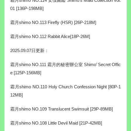
霜月shimo NO.114 女僕圖鑑 Shimo’s Maid Collection vol.
01 [136P-198MB]
霜月shimo NO.113 Firefly (HSR) [26P-218M]
霜月shimo NO.112 Rabbit Alice[18P-26M]
2025.09.07日更新：
霜月shimo NO.111 霜月的秘密辦公室 Shimo’ Secret Offic
e [125P-156MB]
霜月shimo NO.110 Holy Church Confession Night [80P-1
12MB]
霜月shimo NO.109 Translucent Swimsuit [29P-89MB]
霜月shimo NO.108 Little Devil Maid [21P-42MB]