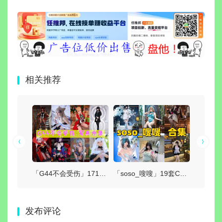
相关推荐
「蠢沫沫」382套 COS作品写真合集[持续更新]，每一套都是经典
「G44不会受伤」171套 COS作品写真合集[持续更新],独特可爱的二次元小仙女，让你的心跳加速！
「soso_嗖嗖」19套COS作品写真合集[持续更新]，甜美系Coser作品与社交账号介绍
发布评论