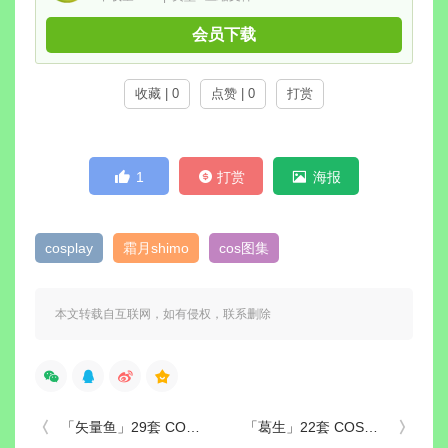
会员下载
收藏 | 0
点赞 | 0
打赏
1
打赏
海报
cosplay
霜月shimo
cos图集
本文转载自互联网，如有侵权，联系删除
「矢量鱼」29套 COS作品写真合集[持续更新]，猫耳黑短发少女的蓝丝带幻想与校园日常
「葛生」22套 COS作品写真合集[持续更新]，颜值抗打、身材犯规，这才是“肉感”模特的标杆！