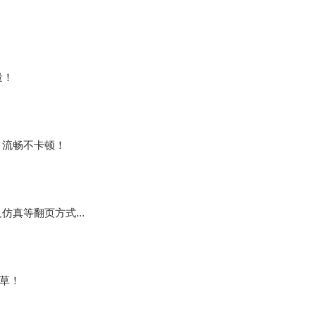
！
量！
，流畅不卡顿！
真等翻页方式...
粮草！