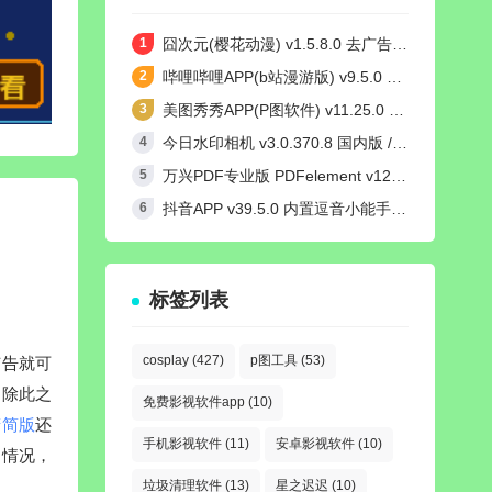
囧次元(樱花动漫) v1.5.8.0 去广告纯净版
哔哩哔哩APP(b站漫游版) v9.5.0 哔哩漫游去广告解除版权受限
美图秀秀APP(P图软件) v11.25.0 去广告永久VIP解锁版
今日水印相机 v3.0.370.8 国内版 / v4.2.3 国际版 Timemark高级VIP会员解锁版
万兴PDF专业版 PDFelement v12.1.24 中文绿色完整版
抖音APP v39.5.0 内置逗音小能手模块去广告无水印纯净版
标签列表
cosplay
(427)
p图工具
(53)
广告就可
。除此之
免费影视软件app
(10)
精简版
还
手机影视软件
(11)
安卓影视软件
(10)
的情况，
垃圾清理软件
(13)
星之迟迟
(10)