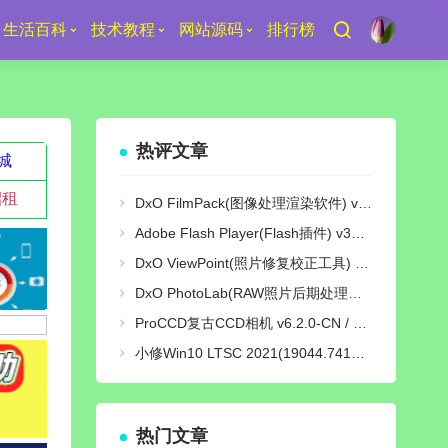
生活百科
技术教程
网站源码
排行榜
热评文章
城
招租
DxO FilmPack(图像处理渲染软件) v7.25.0 Build 29 中文绿色激活版
Adobe Flash Player(Flash插件) v34.0.0.380 纯净版
DxO ViewPoint(照片修复校正工具) v5.15.0 Build 31 中文绿色便携版
DxO PhotoLab(RAW照片后期处理软件) v9.10 Build 736 中文激活版
ProCCD复古CCD相机 v6.2.0-CN / v3.9.1-GP 解锁终身pro会员版
小修Win10 LTSC 2021(19044.7417) [轻度精简版/极限精简版]
热门文章