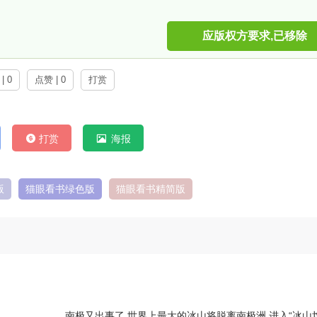
应版权方要求,已移除
| 0
点赞 | 0
打赏
打赏
海报
版
猫眼看书绿色版
猫眼看书精简版
南极又出事了 世界上最大的冰山将脱离南极洲 进入“冰山