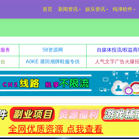
首页
新闻资讯
娱乐资讯
纯净软件
升服务
58资源网
自媒体投流/权益商
平台
A0KE 莆田潮牌鞋服专供
人气文字广告火爆