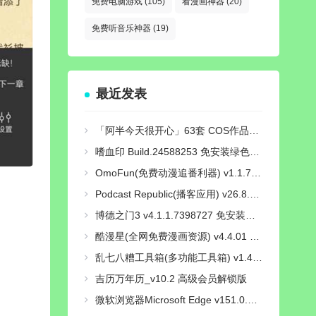
免费电脑游戏
(105)
看漫画神器
(20)
免费听音乐神器
(19)
最近发表
「阿半今天很开心」63套 COS作品写真合集[持续更新],甜蜜魅力的多面cosplay魔力！
嗜血印 Build.24588253 免安装绿色中文豪华全服装版 | 整合创意工坊MOD-魅影战歌+全DLC+修改器|解压即撸
OmoFun(免费动漫追番利器) v1.1.7.4 去广告纯净版
Podcast Republic(播客应用) v26.8.27R 高级专业版
博德之门3 v4.1.1.7398727 免安装绿色豪华中文版|预购奖励+全DLC+修改器|解压即撸
酷漫星(全网免费漫画资源) v4.4.01 去广告纯净版
乱七八糟工具箱(多功能工具箱) v1.4.27 解锁VIP会员版
吉历万年历_v10.2 高级会员解锁版
微软浏览器Microsoft Edge v151.0.4129.72 绿色增强版