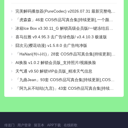
完美解码播放器(PureCodec) v2026.07.31 最新完整电脑版 | 电脑播放器影音解码包
「虎森森」46套 COS作品写真合集[持续更新],一个颜值与才华并存的Coser小姐姐
冰箱Ice Box v3.30.11_G 解锁高级会员版/一键冻结后台运行/省电省流
喜马拉雅 v9.4.95.3 去广告绿色版/ v3.4.10.3 极速版
囧次元(樱花动漫) v1.5.8.0 去广告纯净版
「HaNari(하나리)」28套 COS作品写真合集[持续更新]，魅力模特与音乐魔法师的双重身份
AI换脸 v1.0.2 解锁会员版_支持照片/视频换脸
天气通 v9.50 解锁VIP会员版_精准天气信息
「九曲Jean」93套 COS作品写真合集[持续更新],COS界的独特魅力与神秘性别之谜
「阿九从不咕咕(九言)」43套 COS作品写真合集[持续更新]，用心演绎舞台上的魅力！
传送门
用户登录
留言本
APP下载
在线听歌