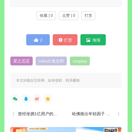
收藏 | 0
点赞 | 0
打赏
2
打赏
海报
星之迟迟
miku白兔女郎
cosplay
本文转载自互联网，如有侵权，联系删除
曾经坐拥1亿用户的小灵通 是如何消失的（时代变革）
哈佛推出年轻因子 一针40万受到热捧 （重返青春）