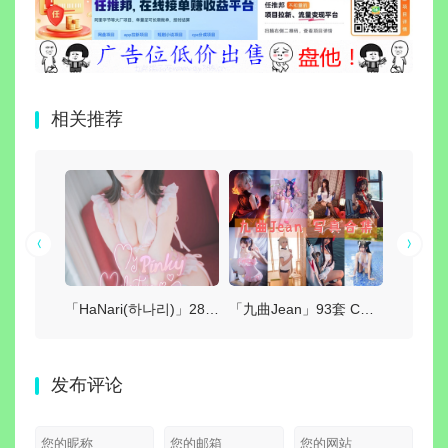
相关推荐
「虎森森」46套 COS作品写真合集[持续更新],一个颜值与才华并存的Coser小姐姐
「HaNari(하나리)」28套 COS作品写真合集[持续更新]，魅力模特与音乐魔法师的双重身份
「九曲Jean」93套 COS作品写真合集[持续更新],COS界的独特魅力与神秘性别之谜
发布评论