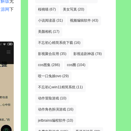
破解版
无
资源网
下
桜桃喵
(67)
美女写真
(20)
小说阅读器
(31)
视频编辑软件
(43)
美颜相机
(17)
不忘初心精简系统下载
(16)
影视聚合应用
(35)
影视追剧神器
(78)
cos图集
(286)
cos圈
(104)
咬一口兔娘ovo
(29)
不忘初心win11精简系统
(11)
动作冒险游戏
(10)
动作角色扮演游戏
(16)
jetbrains编程软件
(10)