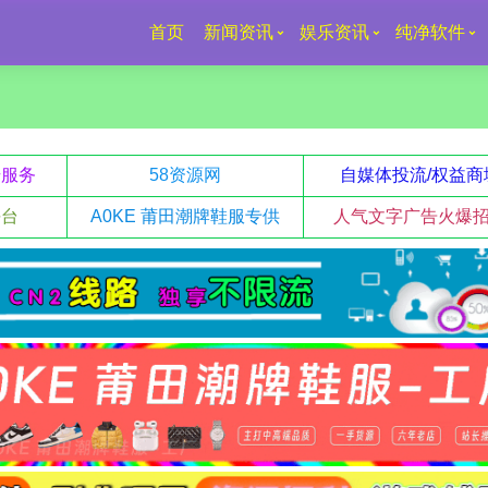
首页
新闻资讯
娱乐资讯
纯净软件
升服务
58资源网
自媒体投流/权益商
平台
A0KE 莆田潮牌鞋服专供
人气文字广告火爆