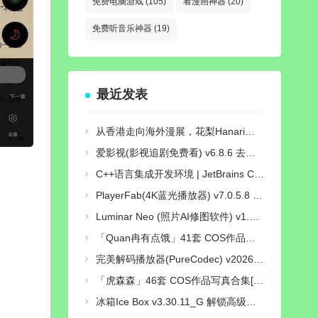
免费电脑游戏
(105)
看漫画神器
(20)
免费听音乐神器
(19)
最近发表
从香港走向海外漫展，花梨Hanari如何打造自己的Cosplay个人品牌？
爱影视(影视追剧免费看) v6.8.6 去广告纯净版
C++语言集成开发环境 | JetBrains CLion v2026.2.0 直装激活版
PlayerFab(4K蓝光播放器) v7.0.5.8 绿色便携版
Luminar Neo (照片AI修图软件) v1.28.0 中文绿色电脑版
「Quan冉有点饿」41套 COS作品写真合集[持续更新],穿越时光的文化使者，传统与现代的完美融合！
完美解码播放器(PureCodec) v2026.07.31 最新完整电脑版 | 电脑播放器影音解码包
「虎森森」46套 COS作品写真合集[持续更新],一个颜值与才华并存的Coser小姐姐
冰箱Ice Box v3.30.11_G 解锁高级会员版/一键冻结后台运行/省电省流