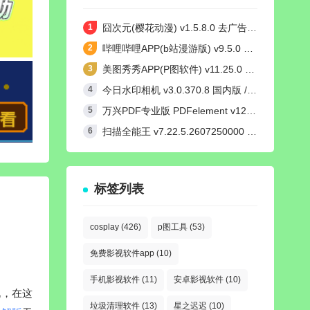
囧次元(樱花动漫) v1.5.8.0 去广告纯净版
哔哩哔哩APP(b站漫游版) v9.5.0 哔哩漫游去广告解除版权受限
美图秀秀APP(P图软件) v11.25.0 去广告永久VIP解锁版
今日水印相机 v3.0.370.8 国内版 / v4.2.3 国际版 Timemark高级VIP会员解锁版
万兴PDF专业版 PDFelement v12.1.24 中文绿色完整版
扫描全能王 v7.22.5.2607250000 高级VIP会员解锁版
标签列表
cosplay
(426)
p图工具
(53)
免费影视软件app
(10)
手机影视软件
(11)
安卓影视软件
(10)
说，在这
垃圾清理软件
(13)
星之迟迟
(10)