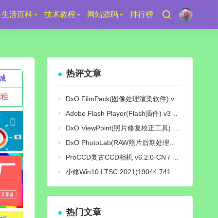
生活百科
技术教程
网站源码
排行榜
热评文章
城
招租
DxO FilmPack(图像处理渲染软件) v7.25.0 Build 29 中文绿色激活版
Adobe Flash Player(Flash插件) v34.0.0.380 纯净版
DxO ViewPoint(照片修复校正工具) v5.15.0 Build 31 中文绿色便携版
DxO PhotoLab(RAW照片后期处理软件) v9.10 Build 736 中文激活版
ProCCD复古CCD相机 v6.2.0-CN / v3.9.1-GP 解锁终身pro会员版
小修Win10 LTSC 2021(19044.7417) [轻度精简版/极限精简版]
热门文章