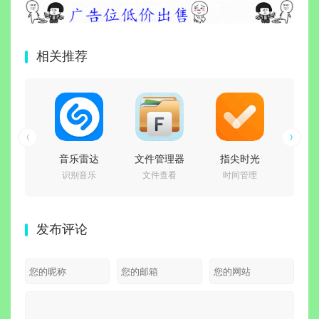
相关推荐
音乐雷达
文件管理器
指尖时光
Ad
识别音乐
文件查看
时间管理
图
Shazam
File Manager
v9.2.0 会员版
Phot
Encore PRO
Pro v3.8.3 去
｜生活日程管
Ligh
v16.53.1-
广告高级修改
理必备工具
CC（
发布评论
260805 已付
版
处理
费专业高级中
v11.
文版
锁