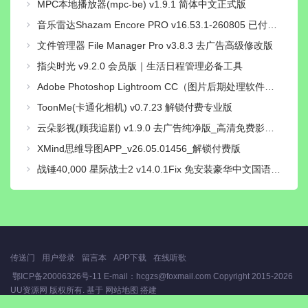
MPC本地播放器(mpc-be) v1.9.1 简体中文正式版
音乐雷达Shazam Encore PRO v16.53.1-260805 已付费专业高级中文版
文件管理器 File Manager Pro v3.8.3 去广告高级修改版
指尖时光 v9.2.0 会员版｜生活日程管理必备工具
Adobe Photoshop Lightroom CC（图片后期处理软件）v11.5.0直装解锁高级版
ToonMe(卡通化相机) v0.7.23 解锁付费专业版
云朵影视(顾我追剧) v1.9.0 去广告纯净版_高清免费影视追剧
XMind思维导图APP_v26.05.01456_解锁付费版
战锤40,000 星际战士2 v14.0.1Fix 免安装豪华中文国语绿色版|对峙-破天狂袭+预购特典+全新季票+全DCL+修改器|解压即撸
传送门
用户登录
留言本
APP下载
在线听歌
鄂ICP备20006326号-11 E-mail：hcgzs@foxmail.com Copyright
2015-2026
UU资源网
版权所有. 基于
网站地图
搭建