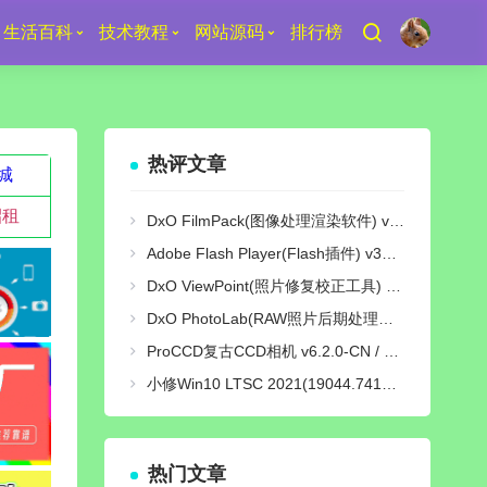
生活百科
技术教程
网站源码
排行榜
热评文章
城
招租
DxO FilmPack(图像处理渲染软件) v7.25.0 Build 29 中文绿色激活版
Adobe Flash Player(Flash插件) v34.0.0.380 纯净版
DxO ViewPoint(照片修复校正工具) v5.15.0 Build 31 中文绿色便携版
DxO PhotoLab(RAW照片后期处理软件) v9.10 Build 736 中文激活版
ProCCD复古CCD相机 v6.2.0-CN / v3.9.1-GP 解锁终身pro会员版
小修Win10 LTSC 2021(19044.7417) [轻度精简版/极限精简版]
热门文章