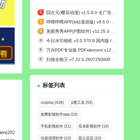
囧次元(樱花动漫) v1.5.8.0 去广告纯净版
哔哩哔哩APP(b站漫游版) v9.5.0 哔哩漫游去广告解除版权受限
美图秀秀APP(P图软件) v11.25.0 去广告永久VIP解锁版
今日水印相机 v3.0.370.8 国内版 / v4.2.3 国际版 Timemark高级VIP会员解锁版
万兴PDF专业版 PDFelement v12.1.24 中文绿色完整版
扫描全能王 v7.22.5.2607250000 高级VIP会员解锁版
标签列表
cosplay
(426)
p图工具
(53)
免费影视软件app
(10)
手机影视软件
(11)
安卓影视软件
(10)
e202
垃圾清理软件
(13)
星之迟迟
(10)