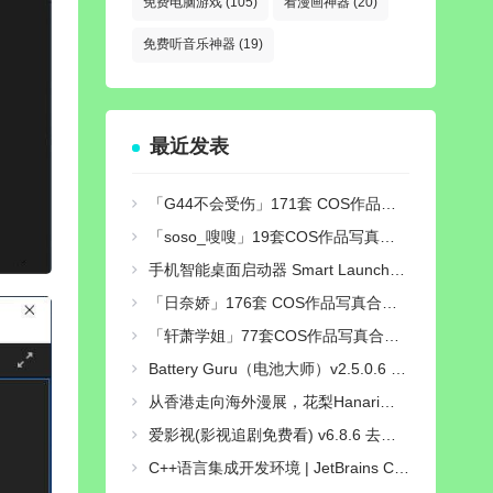
免费电脑游戏
(105)
看漫画神器
(20)
免费听音乐神器
(19)
最近发表
「G44不会受伤」171套 COS作品写真合集[持续更新],独特可爱的二次元小仙女，让你的心跳加速！
「soso_嗖嗖」19套COS作品写真合集[持续更新]，甜美系Coser作品与社交账号介绍
手机智能桌面启动器 Smart Launcher Pro 6 v6.6 b015 付费高级版
「日奈娇」176套 COS作品写真合集[持续更新] ，用无敌童颜的魅力征服了无数粉丝的心
「轩萧学姐」77套COS作品写真合集[持续更新]，演绎二次元梦想的使者
Battery Guru（电池大师）v2.5.0.6 build 723 去广告付费汉化解锁版
从香港走向海外漫展，花梨Hanari如何打造自己的Cosplay个人品牌？
爱影视(影视追剧免费看) v6.8.6 去广告纯净版
C++语言集成开发环境 | JetBrains CLion v2026.2.0 直装激活版