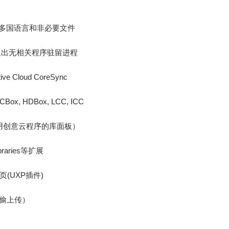
有多国语言和非必要文件
）退出无相关程序驻留进程
ive Cloud CoreSync
CBox, HDBox, LCC, ICC
ies（会调用创意云程序的库面板）
braries等扩展
页(UXP插件)
偷偷上传）