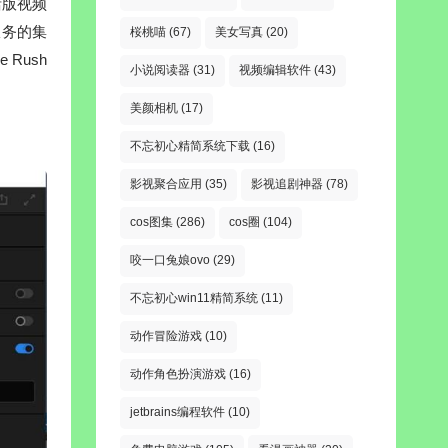
活版视频
服务的集
桜桃喵
(67)
美女写真
(20)
Rush
小说阅读器
(31)
视频编辑软件
(43)
美颜相机
(17)
不忘初心精简系统下载
(16)
影视聚合应用
(35)
影视追剧神器
(78)
cos图集
(286)
cos圈
(104)
咬一口兔娘ovo
(29)
不忘初心win11精简系统
(11)
动作冒险游戏
(10)
动作角色扮演游戏
(16)
jetbrains编程软件
(10)