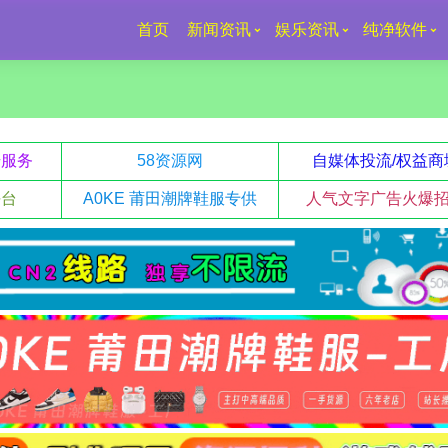
首页
新闻资讯
娱乐资讯
纯净软件
升服务
58资源网
自媒体投流/权益商
平台
A0KE 莆田潮牌鞋服专供
人气文字广告火爆