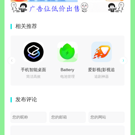
相关推荐
手机智能桌面
Battery
爱影视(影视追
冰箱Ic
简洁高效
电池管理
追剧神器
系
启动器 Smart
Guru（电池大
剧免费看)
v3.30
Launcher Pro
师）v2.5.0.6
v6.8.6 去广告
锁高级
6 v6.6 b015
build 723 去广
纯净版
一键
发布评论
付费高级版
告付费汉化解
运行/
锁版