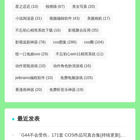
星之迟迟
(10)
桜桃喵
(67)
美女写真
(20)
小说阅读器
(31)
视频编辑软件
(43)
美颜相机
(17)
不忘初心精简系统下载
(16)
影视聚合应用
(35)
影视追剧神器
(78)
cos图集
(286)
cos圈
(104)
咬一口兔娘ovo
(29)
不忘初心win11精简系统
(11)
动作冒险游戏
(10)
动作角色扮演游戏
(16)
jetbrains编程软件
(10)
免费电脑游戏
(105)
看漫画神器
(20)
免费听音乐神器
(19)
最近发表
「G44不会受伤」171套 COS作品写真合集[持续更新],独特可爱的二次元小仙女，让你的心跳加速！