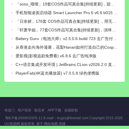
「soso_嗖嗖」19套COS作品写真合集[持续更新]，甜美系Coser作品与社交账号介绍
手机智能桌面启动器 Smart Launcher Pro 6 v6.6 b015 付费高级版
「日奈娇」176套 COS作品写真合集[持续更新] ，用无敌童颜的魅力征服了无数粉丝的心
「轩萧学姐」77套COS作品写真合集[持续更新]，演绎二次元梦想的使者
Battery Guru（电池大师）v2.5.0.6 build 723 去广告付费汉化解锁版
从香港走向海外漫展，花梨Hanari如何打造自己的Cosplay个人品牌？
爱影视(影视追剧免费看) v6.8.6 去广告纯净版
C++语言集成开发环境 | JetBrains CLion v2026.2.0 直装激活版
PlayerFab(4K蓝光播放器) v7.0.5.8 绿色便携版
传送门
用户登录
留言本
APP下载
在线听歌
鄂ICP备20006326号-11 E-mail：hcgzs@foxmail.com Copyright
2015-2026
UU资源网
版权所有. 基于
网站地图
搭建