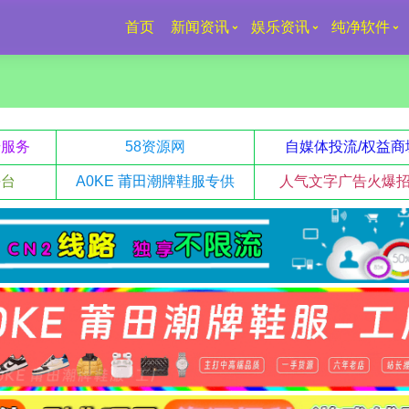
首页
新闻资讯
娱乐资讯
纯净软件
升服务
58资源网
自媒体投流/权益商
平台
A0KE 莆田潮牌鞋服专供
人气文字广告火爆