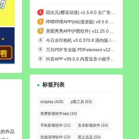
囧次元(樱花动漫) v1.5.8.0 去广告纯净版
哔哩哔哩APP(b站漫游版) v9.5.0 哔哩漫游去广告解除版权受限
美图秀秀APP(P图软件) v11.25.0 去广告永久VIP解锁版
今日水印相机 v3.0.370.8 国内版 / v4.2.3 国际版 Timemark高级VIP会员解锁版
万兴PDF专业版 PDFelement v12.1.24 中文绿色完整版
抖音APP v39.5.0 内置逗音小能手模块去广告无水印纯净版
标签列表
cosplay
(426)
p图工具
(53)
免费影视软件app
(10)
手机影视软件
(11)
安卓影视软件
(10)
她的作品
垃圾清理软件
(13)
星之迟迟
(10)