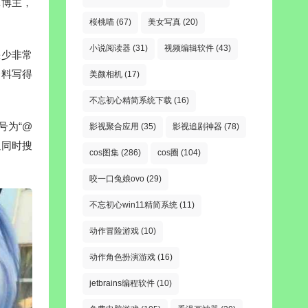
真博主，
桜桃喵
(67)
美女写真
(20)
小说阅读器
(31)
视频编辑软件
(43)
缺少非常
资料写得
美颜相机
(17)
不忘初心精简系统下载
(16)
号为“@
影视聚合应用
(35)
影视追剧神器
(78)
以同时搜
cos图集
(286)
cos圈
(104)
咬一口兔娘ovo
(29)
不忘初心win11精简系统
(11)
动作冒险游戏
(10)
动作角色扮演游戏
(16)
jetbrains编程软件
(10)