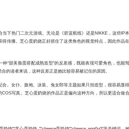
当下热门二次元游戏。无论是《碧蓝航线》还是NIKKE，这些IP
获得传播。芝心蛋奶烧正好抓住了这类角色的视觉特点，因此作品
一种“甜美脸蛋搭配成熟造型”的反差感，既能表现可爱角色，也能
结合的读者来说，这种反差正是她比较容易被记住的原因。
配合。女仆、旗袍、泳装、兔女郎等主题如果只拍造型，很容易显
的COS写真。芝心蛋奶烧的作品正是偏向这种方向，所以更适合做
芝心蛋奶烧_”“cheese蛋奶烧”“cheese_egg0v0”等关键词。