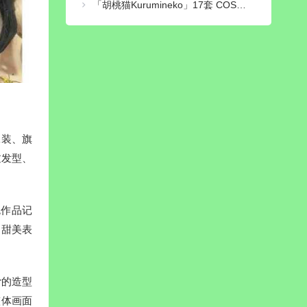
「胡桃猫Kurumineko」17套 COS作品写真合集[持续更新],森系邻家妹妹的反差魅力
泳装、旗
过发型、
色作品记
出甜美表
r的造型
整体画面