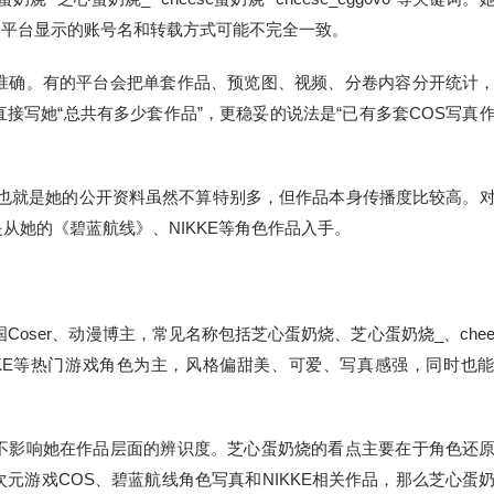
同平台显示的账号名和转载方式可能不完全一致。
准确。有的平台会把单套作品、预览图、视频、分卷内容分开统计
接写她“总共有多少套作品”，更稳妥的说法是“已有多套COS写真
”，也就是她的公开资料虽然不算特别多，但作品本身传播度比较高。
从她的《碧蓝航线》、NIKKE等角色作品入手。
oser、动漫博主，常见名称包括芝心蛋奶烧、芝心蛋奶烧_、chee
、NIKKE等热门游戏角色为主，风格偏甜美、可爱、写真感强，同时也
不影响她在作品层面的辨识度。芝心蛋奶烧的看点主要在于角色还
元游戏COS、碧蓝航线角色写真和NIKKE相关作品，那么芝心蛋