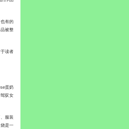
，也有的
作品被整
对于读者
se蛋奶
能驾驭女
原、服装
奶烧是一