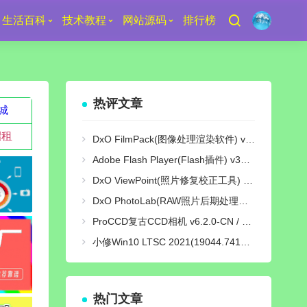
生活百科
技术教程
网站源码
排行榜
热评文章
城
招租
DxO FilmPack(图像处理渲染软件) v7.25.0 Build 29 中文绿色激活版
Adobe Flash Player(Flash插件) v34.0.0.380 纯净版
DxO ViewPoint(照片修复校正工具) v5.15.0 Build 31 中文绿色便携版
DxO PhotoLab(RAW照片后期处理软件) v9.10 Build 736 中文激活版
ProCCD复古CCD相机 v6.2.0-CN / v3.9.1-GP 解锁终身pro会员版
小修Win10 LTSC 2021(19044.7417) [轻度精简版/极限精简版]
热门文章