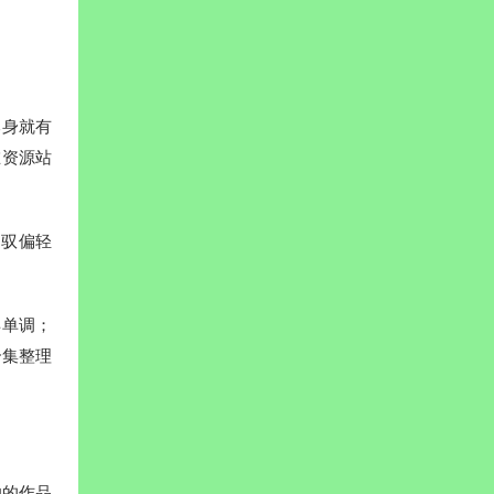
本身就有
在资源站
驾驭偏轻
得单调；
合集整理
她的作品