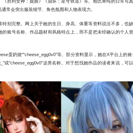
》《胜利女神：妮姬》《崩坏：星穹铁道》等。相比单纯的日常写
品通常会突出服装细节、角色氛围和人物表现力。
算特别完整。网上关于她的生日、身高、体重等资料说法不多，也
她的账号名称、作品题材和风格特点上，而不是把未经确认的个人
se蛋奶烧”“cheese_egg0v0”等。部分资料显示，她在X平台上的账
烧_”或“cheese_egg0v0”这类名称。对于想找她作品的读者来说，可