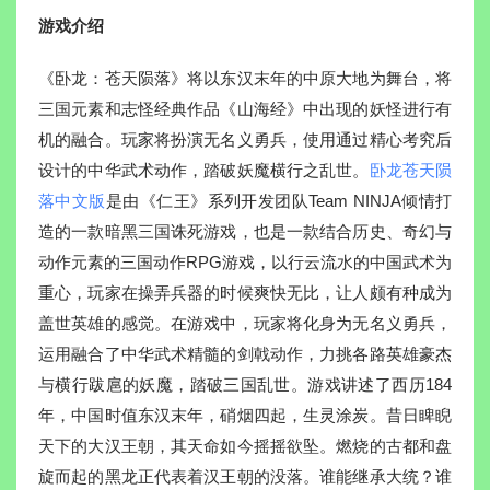
游戏介绍
《卧龙：苍天陨落》将以东汉末年的中原大地为舞台，将
三国元素和志怪经典作品《山海经》中出现的妖怪进行有
机的融合。玩家将扮演无名义勇兵，使用通过精心考究后
设计的中华武术动作，踏破妖魔横行之乱世。
卧龙苍天陨
落中文版
是由《仁王》系列开发团队Team NINJA倾情打
造的一款暗黑三国诛死游戏，也是一款结合历史、奇幻与
动作元素的三国动作RPG游戏，以行云流水的中国武术为
重心，玩家在操弄兵器的时候爽快无比，让人颇有种成为
盖世英雄的感觉。在游戏中，玩家将化身为无名义勇兵，
运用融合了中华武术精髓的剑戟动作，力挑各路英雄豪杰
与横行跋扈的妖魔，踏破三国乱世。游戏讲述了西历184
年，中国时值东汉末年，硝烟四起，生灵涂炭。昔日睥睨
天下的大汉王朝，其天命如今摇摇欲坠。燃烧的古都和盘
旋而起的黑龙正代表着汉王朝的没落。谁能继承大统？谁