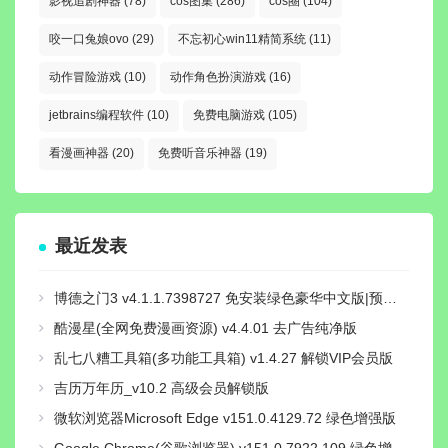
影视追剧神器
(78)
cos图集
(286)
cos圈
(104)
咬一口兔娘ovo
(29)
不忘初心win11精简系统
(11)
动作冒险游戏
(10)
动作角色扮演游戏
(16)
jetbrains编程软件
(10)
免费电脑游戏
(105)
看漫画神器
(20)
免费听音乐神器
(19)
最近发表
博德之门3 v4.1.1.7398727 免安装绿色豪华中文版|预购奖励+全DLC+修改器|解压即撸
酷漫星(全网免费漫画资源) v4.4.01 去广告纯净版
乱七八糟工具箱(多功能工具箱) v1.4.27 解锁VIP会员版
吉历万年历_v10.2 高级会员解锁版
微软浏览器Microsoft Edge v151.0.4129.72 绿色增强版
Google Chrome(谷歌浏览器) v151.0.7922.109 绿色增强版