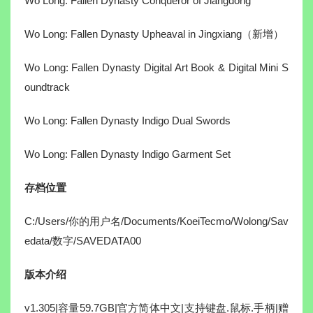
Wo Long: Fallen Dynasty Conqueror of Jiangdong
Wo Long: Fallen Dynasty Upheaval in Jingxiang（新增）
Wo Long: Fallen Dynasty Digital Art Book & Digital Mini S
oundtrack
Wo Long: Fallen Dynasty Indigo Dual Swords
Wo Long: Fallen Dynasty Indigo Garment Set
存档位置
C:/Users/你的用户名/Documents/KoeiTecmo/Wolong/Sav
edata/数字/SAVEDATA00
版本介绍
v1.305|容量59.7GB|官方简体中文|支持键盘.鼠标.手柄|赠