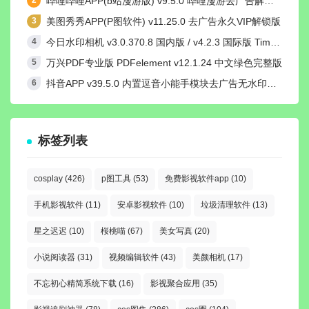
哔哩哔哩APP(b站漫游版) v9.5.0 哔哩漫游去广告解除版权受限
美图秀秀APP(P图软件) v11.25.0 去广告永久VIP解锁版
今日水印相机 v3.0.370.8 国内版 / v4.2.3 国际版 Timemark高级VIP会员解锁版
万兴PDF专业版 PDFelement v12.1.24 中文绿色完整版
抖音APP v39.5.0 内置逗音小能手模块去广告无水印纯净版
标签列表
cosplay
(426)
p图工具
(53)
免费影视软件app
(10)
手机影视软件
(11)
安卓影视软件
(10)
垃圾清理软件
(13)
星之迟迟
(10)
桜桃喵
(67)
美女写真
(20)
小说阅读器
(31)
视频编辑软件
(43)
美颜相机
(17)
不忘初心精简系统下载
(16)
影视聚合应用
(35)