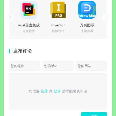
 Image
Rust语言集成
Inventor
万兴图示
C++
处理
开发软件
机械设计
头脑风暴
编
er(图片
开发环境 |
Professional(专
EdrawMax
开发
工具)
JetBrains
业级工程设计
15.2.9.1577
JetB
.176 多
RustRover
软件)
中文特别版
CL
发布评论
携版
2026.2.0 直装
2026.4.0 中文
v2026
激活版
激活版
装
您需要
注册
并
登录
后才能发表评论
请
登录
或
注册
后再发表评论！