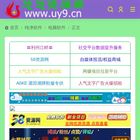
首页
纯净软件
电脑软件
正文
〓利州江畔〓
社交平台数据提升服务
58资源网
自媒体投流/权益商城
人气文字广告火爆招租
网赚项目拉新平台
A0KE 莆田潮牌鞋服专供
人气文字广告火爆招租