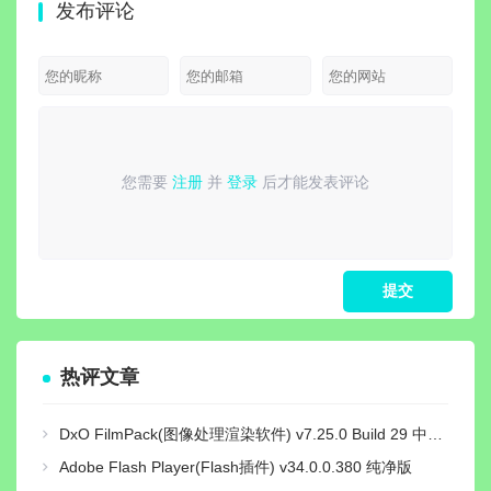
发布评论
完整电脑
绿色精简版
+全DLC+修改
文绿色版|巨兽
v30
 电脑播放
器|非虚拟化 解
猎杀-风暴追击
音解码包
压即撸
+全套装+全
DLC+修改器|
解压即撸
您需要
注册
并
登录
后才能发表评论
请
登录
或
注册
后再发表评论！
热评文章
DxO FilmPack(图像处理渲染软件) v7.25.0 Build 29 中文绿色激活版
Adobe Flash Player(Flash插件) v34.0.0.380 纯净版