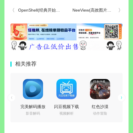
OpenShell(经典开始菜单软件) v4.4.200 简体中文版
NeeView(高效图片浏览器) v46.0 中文绿色版
相关推荐
解码播放
闪豆视频下载
红色沙漠
怪物猎人世界
A
音解码
视频解析
动作冒险
ARPG游戏
图
器
器(多平台视频
v1.14.00 免安
冰原
Illu
eCodec)
批量下载器)
装中文豪华绿
Build.15539686
202
6.07.31
v2026.07.29
色版|预购特典
免安装豪华中
形编