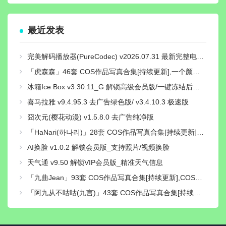
最近发表
完美解码播放器(PureCodec) v2026.07.31 最新完整电脑版 | 电脑播放器影音解码包
「虎森森」46套 COS作品写真合集[持续更新],一个颜值与才华并存的Coser小姐姐
冰箱Ice Box v3.30.11_G 解锁高级会员版/一键冻结后台运行/省电省流
喜马拉雅 v9.4.95.3 去广告绿色版/ v3.4.10.3 极速版
囧次元(樱花动漫) v1.5.8.0 去广告纯净版
「HaNari(하나리)」28套 COS作品写真合集[持续更新]，魅力模特与音乐魔法师的双重身份
AI换脸 v1.0.2 解锁会员版_支持照片/视频换脸
天气通 v9.50 解锁VIP会员版_精准天气信息
「九曲Jean」93套 COS作品写真合集[持续更新],COS界的独特魅力与神秘性别之谜
「阿九从不咕咕(九言)」43套 COS作品写真合集[持续更新]，用心演绎舞台上的魅力！