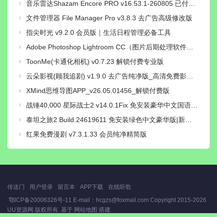
音乐雷达Shazam Encore PRO v16.53.1-260805 已付费专业高级中文版
文件管理器 File Manager Pro v3.8.3 去广告高级修改版
指尖时光 v9.2.0 会员版｜生活日程管理必备工具
Adobe Photoshop Lightroom CC（图片后期处理软件）v11.5.0直装解锁高级版
ToonMe(卡通化相机) v0.7.23 解锁付费专业版
云朵影视(顾我追剧) v1.9.0 去广告纯净版_高清免费影视追剧
XMind思维导图APP_v26.05.01456_解锁付费版
战锤40,000 星际战士2 v14.0.1Fix 免安装豪华中文国语绿色版|对峙-破天狂袭+预购特典+全新季票+全DCL+修改器|解压即撸
泰坦之旅2 Build.24619611 免安装绿色中文豪华版|新功能:精神专精与打造系统+预购特典+全DLC+修改器-支持手柄|解压即撸
红果免费漫剧 v7.3.1.33 会员纯净精简版
传送门
用户登录
留言本
APP下载
在线听歌
鄂ICP备20006326号-11 E-mail：hcgzs@foxmail.com Copyright
2015-2026
UU资源网
版权所有. 基于
网站地图
搭建