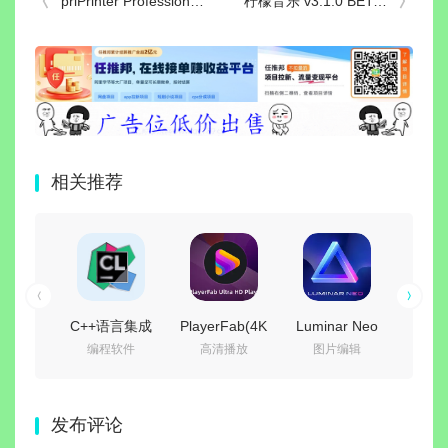
priPrinter Professional(虚拟打印机) v7.0.1.2628 中文直装版
柠檬音乐 v3.1.0 BETA2 去广告精简版
相关推荐
C++语言集成
PlayerFab(4K
Luminar Neo
完美
编程软件
高清播放
图片编辑
影
开发环境 |
蓝光播放器)
(照片AI修图软
JetBrains
v7.0.5.8 绿色
件) v1.28.0 中
(Pure
CLion
便携版
文绿色电脑版
v2026
发布评论
v2026.2.0 直
最新