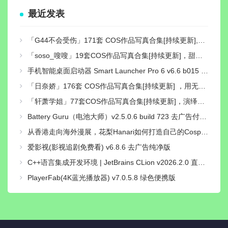
最近发表
「G44不会受伤」171套 COS作品写真合集[持续更新],独特可爱的二次元小仙女，让你的心跳加速！
「soso_嗖嗖」19套COS作品写真合集[持续更新]，甜美系Coser作品与社交账号介绍
手机智能桌面启动器 Smart Launcher Pro 6 v6.6 b015 付费高级版
「日奈娇」176套 COS作品写真合集[持续更新] ，用无敌童颜的魅力征服了无数粉丝的心
「轩萧学姐」77套COS作品写真合集[持续更新]，演绎二次元梦想的使者
Battery Guru（电池大师）v2.5.0.6 build 723 去广告付费汉化解锁版
从香港走向海外漫展，花梨Hanari如何打造自己的Cosplay个人品牌？
爱影视(影视追剧免费看) v6.8.6 去广告纯净版
C++语言集成开发环境 | JetBrains CLion v2026.2.0 直装激活版
PlayerFab(4K蓝光播放器) v7.0.5.8 绿色便携版