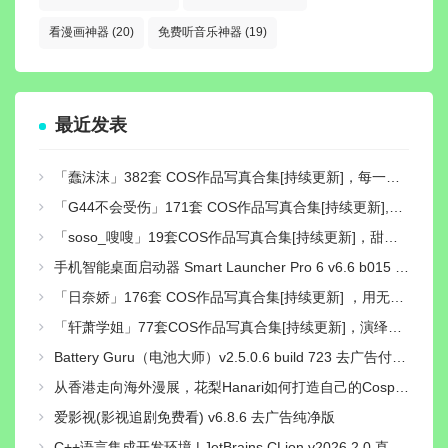
看漫画神器
(20)
免费听音乐神器
(19)
最近发表
「蠢沫沫」382套 COS作品写真合集[持续更新]，每一套都是经典
「G44不会受伤」171套 COS作品写真合集[持续更新],独特可爱的二次元小仙女，让你的心跳加速！
「soso_嗖嗖」19套COS作品写真合集[持续更新]，甜美系Coser作品与社交账号介绍
手机智能桌面启动器 Smart Launcher Pro 6 v6.6 b015 付费高级版
「日奈娇」176套 COS作品写真合集[持续更新] ，用无敌童颜的魅力征服了无数粉丝的心
「轩萧学姐」77套COS作品写真合集[持续更新]，演绎二次元梦想的使者
Battery Guru（电池大师）v2.5.0.6 build 723 去广告付费汉化解锁版
从香港走向海外漫展，花梨Hanari如何打造自己的Cosplay个人品牌？
爱影视(影视追剧免费看) v6.8.6 去广告纯净版
C++语言集成开发环境 | JetBrains CLion v2026.2.0 直装激活版