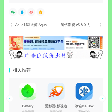
Aqua邮箱大师 Aqua Mail v2.6.0 build 200600037 高级版
追忆影视 v5.8.0 去广告纯净绿色版
相关推荐
能桌面
Battery
爱影视(影视追
冰箱Ice Box
喜
高效
电池管理
追剧神器
系统优化
听