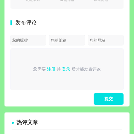
Smart
Guru（电池大
剧免费看)
v3.30.11_G 解
v9.4.
er Pro
师）v2.5.0.6
v6.8.6 去广告
锁高级会员版/
告绿
6 b015
build 723 去广
纯净版
一键冻结后台
v3.4.
发布评论
高级版
告付费汉化解
运行/省电省流
锁版
您需要
注册
并
登录
后才能发表评论
请
登录
或
注册
后再发表评论！
热评文章