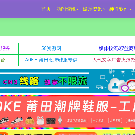
首页
新闻资讯
娱乐资讯
纯净软件
升服务
58资源网
自媒体投流/权益商
平台
A0KE 莆田潮牌鞋服专供
人气文字广告火爆