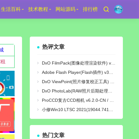
生活百科
技术教程
网站源码
排行榜
热评文章
城
招租
DxO FilmPack(图像处理渲染软件) v7.25.0 Build 29 中文绿色激活版
Adobe Flash Player(Flash插件) v34.0.0.380 纯净版
DxO ViewPoint(照片修复校正工具) v5.15.0 Build 31 中文绿色便携版
DxO PhotoLab(RAW照片后期处理软件) v9.10 Build 736 中文激活版
ProCCD复古CCD相机 v6.2.0-CN / v3.9.1-GP 解锁终身pro会员版
小修Win10 LTSC 2021(19044.7417) [轻度精简版/极限精简版]
热门文章