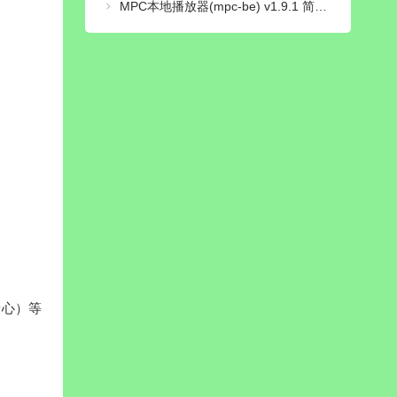
MPC本地播放器(mpc-be) v1.9.1 简体中文正式版
爱心）等