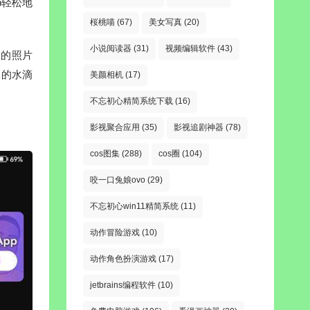
p轻松地
桜桃喵
(67)
美女写真
(20)
小说阅读器
(31)
视频编辑软件
(43)
们的照片
殊的水滴
美颜相机
(17)
不忘初心精简系统下载
(16)
影视聚合应用
(35)
影视追剧神器
(78)
cos图集
(288)
cos圈
(104)
咬一口兔娘ovo
(29)
不忘初心win11精简系统
(11)
动作冒险游戏
(10)
动作角色扮演游戏
(17)
jetbrains编程软件
(10)