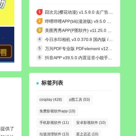
囧次元(樱花动漫) v1.5.8.0 去广告纯净版
哔哩哔哩APP(b站漫游版) v9.5.0 哔哩漫游去广告解除版权受限
美图秀秀APP(P图软件) v11.25.0 去广告永久VIP解锁版
今日水印相机 v3.0.370.8 国内版 / v4.2.3 国际版 Timemark高级VIP会员解锁版
万兴PDF专业版 PDFelement v12.1.24 中文绿色完整版
抖音APP v39.5.0 内置逗音小能手模块去广告无水印纯净版
标签列表
cosplay
(428)
p图工具
(53)
免费影视软件app
(10)
手机影视软件
(11)
安卓影视软件
(10)
还提供了
垃圾清理软件
(13)
星之迟迟
(10)