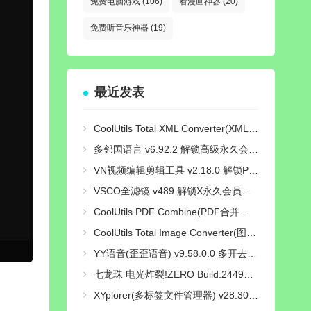
免费电脑游戏
(106)
看漫画神器
(20)
免费听音乐神器
(19)
最近发表
CoolUtils Total XML Converter(XML转换工具) v3.2.0.203 多语便携版
多邻国语言 v6.92.2 解锁高级永久会员付费版
VN视频编辑剪辑工具 v2.18.0 解锁Pro专业版
VSCO全滤镜 v489 解锁X永久会员汉化版
CoolUtils PDF Combine(PDF合并工具) Pro v4.2.0.194 多语便携版
CoolUtils Total Image Converter(图像转换工具) v8.5.0.332 多语便携版
YY语音(歪歪语音) v9.58.0.0 多开去广告绿色版
七龙珠 电光炸裂!ZERO Build.24497537 免安装豪华中文国语绿色版|绝境觉醒-炽火天袭+预购特典+全DLC+终极奖励提升包+全季票+修改器|解压即撸
XYplorer(多标签文件管理器) v28.30.1700 永久授权绿色汉化版