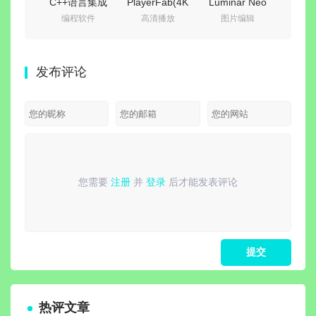
C++语言集成
PlayerFab(4K
Luminar Neo
完美
编程软件
高清播放
图片编辑
影
开发环境 |
蓝光播放器)
(照片AI修图软
JetBrains
v7.0.5.8 绿色
件) v1.28.0 中
(Pure
CLion
便携版
文绿色电脑版
v2026
发布评论
v2026.2.0 直
最新
装激活版
版 |
器影
您需要
注册
并
登录
后才能发表评论
请
登录
或
注册
后再发表评论！
热评文章