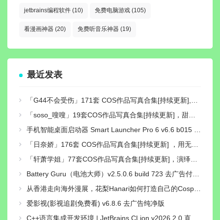
jetbrains编程软件
(10)
免费电脑游戏
(105)
看漫画神器
(20)
免费听音乐神器
(19)
最近发表
「G44不会受伤」171套 COS作品写真合集[持续更新],独特可爱的二次元小仙女，让你的心跳加速！
「soso_嗖嗖」19套COS作品写真合集[持续更新]，甜美系Coser作品与社交账号介绍
手机智能桌面启动器 Smart Launcher Pro 6 v6.6 b015 付费高级版
「日奈娇」176套 COS作品写真合集[持续更新] ，用无敌童颜的魅力征服了无数粉丝的心
「轩萧学姐」77套COS作品写真合集[持续更新]，演绎二次元梦想的使者
Battery Guru（电池大师）v2.5.0.6 build 723 去广告付费汉化解锁版
从香港走向海外漫展，花梨Hanari如何打造自己的Cosplay个人品牌？
爱影视(影视追剧免费看) v6.8.6 去广告纯净版
C++语言集成开发环境 | JetBrains CLion v2026.2.0 直装激活版