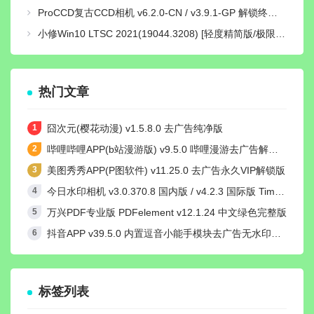
ProCCD复古CCD相机 v6.2.0-CN / v3.9.1-GP 解锁终身pro会员版
小修Win10 LTSC 2021(19044.3208) [轻度精简版/极限精简版]
热门文章
囧次元(樱花动漫) v1.5.8.0 去广告纯净版
哔哩哔哩APP(b站漫游版) v9.5.0 哔哩漫游去广告解除版权受限
美图秀秀APP(P图软件) v11.25.0 去广告永久VIP解锁版
今日水印相机 v3.0.370.8 国内版 / v4.2.3 国际版 Timemark高级VIP会员解锁版
万兴PDF专业版 PDFelement v12.1.24 中文绿色完整版
抖音APP v39.5.0 内置逗音小能手模块去广告无水印纯净版
标签列表