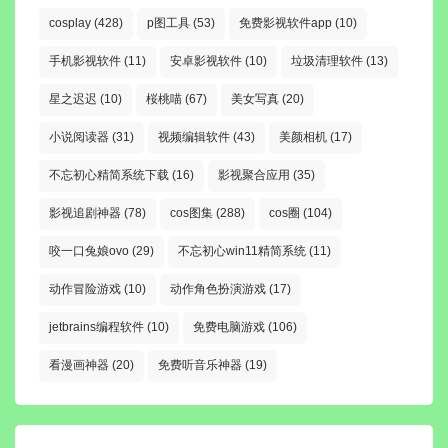
cosplay
(428)
p图工具
(53)
免费影视软件app
(10)
手机影视软件
(11)
安卓影视软件
(10)
垃圾清理软件
(13)
星之迟迟
(10)
桜桃喵
(67)
美女写真
(20)
小说阅读器
(31)
视频编辑软件
(43)
美颜相机
(17)
不忘初心精简系统下载
(16)
影视聚合应用
(35)
影视追剧神器
(78)
cos图集
(288)
cos圈
(104)
咬一口兔娘ovo
(29)
不忘初心win11精简系统
(11)
动作冒险游戏
(10)
动作角色扮演游戏
(17)
jetbrains编程软件
(10)
免费电脑游戏
(106)
看漫画神器
(20)
免费听音乐神器
(19)