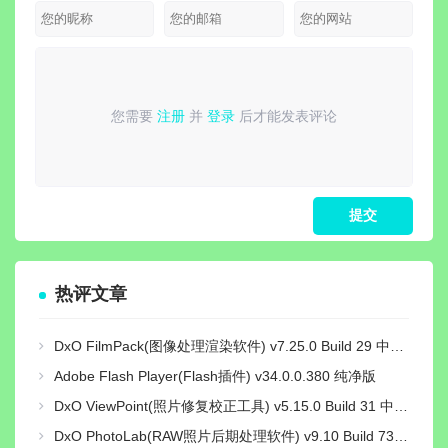
您需要
注册
并
登录
后才能发表评论
请
登录
或
注册
后再发表评论！
热评文章
DxO FilmPack(图像处理渲染软件) v7.25.0 Build 29 中文绿色激活版
Adobe Flash Player(Flash插件) v34.0.0.380 纯净版
DxO ViewPoint(照片修复校正工具) v5.15.0 Build 31 中文绿色便携版
DxO PhotoLab(RAW照片后期处理软件) v9.10 Build 736 中文激活版