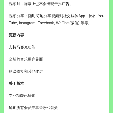
视频时，屏幕上也不会出现干扰广告。
视频分享：随时随地分享视频到社交媒体App，比如 You
Tube, Instagram, Facebook, WeChat(微信) 等等。
更新内容
支持马赛克功能
全新的音乐用户界面
错误修复和其他改进
关于版本
专业功能已解锁
解锁所有会员专享音乐和音效