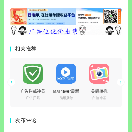
相关推荐
视完美
广告拦截神器
MXPlayer最新
美颜相机
玩
应用
广告拦截
视频播放
自拍神器
美
配
AdGuard_v4.13.1-
版(MX播放器)
BeautyPlus_v7.43.0
(Yo
uTvWeb
Final 永久订阅
v3.1.1 去广告
解锁专业版
Per
0 电视直
解锁版
专业版
v6.1
发布评论
播
高