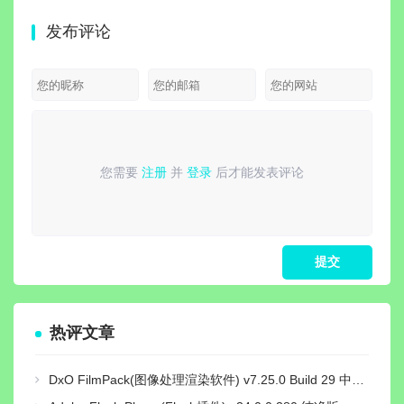
付费版
Pro专业版
v16.
发布评论
2608
费专
您需要
注册
并
登录
后才能发表评论
请
登录
或
注册
后再发表评论！
热评文章
DxO FilmPack(图像处理渲染软件) v7.25.0 Build 29 中文绿色激活版