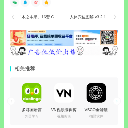
「木之本果」16套 COS作品写真合集[持续更新]，古灵精怪的姑娘带你领略Coser的魅力！
人体穴位图解 v3.2.1 去广告纯净版
相关推荐
多邻国语言
VN视频编辑剪
VSCO全滤镜
音
外语学习
视频剪辑
拍照软件
识
v6.92.2 解锁
辑工具
v489 解锁X永
Sh
高级永久会员
v2.18.0 解锁
久会员汉化版
Enco