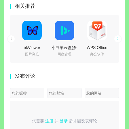
相关推荐
bkViewer
小白羊云盘(多
WPS Office
WPS 
图片浏览
网盘管理
办公软件
off
v8.8c 绿色版
网盘统一管理)
2016 专业增强
2
(小巧精悍的数
v5.0.15 绿色
版
v11.8.
码照片浏览器)
便携版
v10.8.2.7164
精简专
发布评论
永久激活版
集成
您需要
注册
并
登录
后才能发表评论
请
登录
或
注册
后再发表评论！